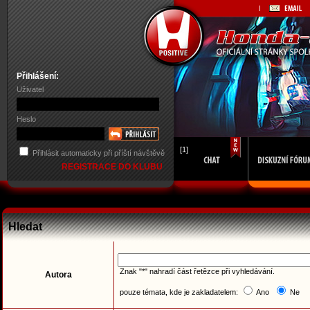
Přihlášení:
Uživatel
Heslo
[1]
Přihlásit automaticky při příští návštěvě
REGISTRACE DO KLUBU
Hledat
Znak "*" nahradí část řetězce při vyhledávání.
Autora
pouze témata, kde je zakladatelem:
Ano
Ne