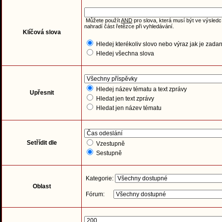
Můžete použít
AND
pro slova, která musí být ve výsledc
nahradí část řetězce při vyhledávání.
Klíčová slova
Hledej kterékoliv slovo nebo výraz jak je zada
Hledej všechna slova
Hledej název tématu a text zprávy
Upřesnit
Hledat jen text zprávy
Hledat jen název tématu
Setřídit dle
Vzestupně
Sestupně
Kategorie:
Oblast
Fórum: