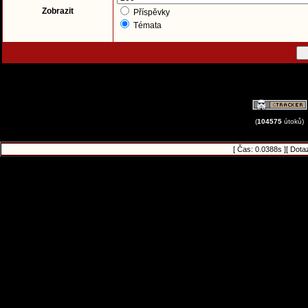
Zobrazit
Příspěvky
Témata
(
104575
útoků)
[ Čas: 0.0388s ][ Dota