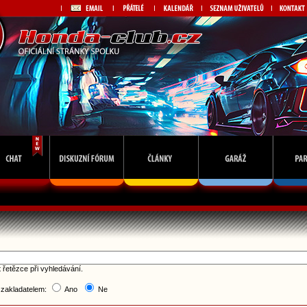
 řetězce při vyhledávání.
 zakladatelem:
Ano
Ne