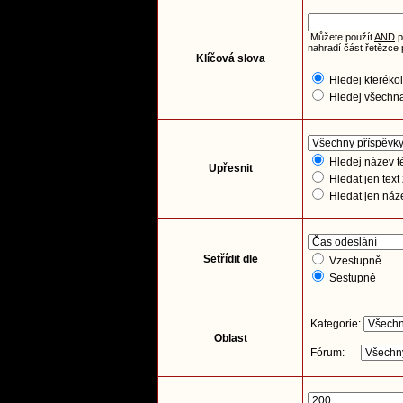
Můžete použít
AND
p
nahradí část řetězce 
Klíčová slova
Hledej kterékol
Hledej všechna
Hledej název té
Upřesnit
Hledat jen text
Hledat jen náz
Setřídit dle
Vzestupně
Sestupně
Kategorie:
Oblast
Fórum: