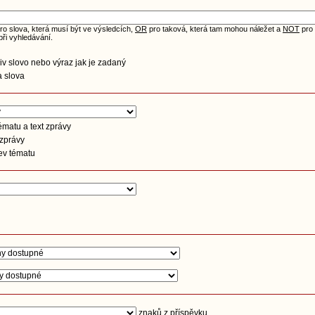
ro slova, která musí být ve výsledcích,
OR
pro taková, která tam mohou náležet a
NOT
pro 
při vyhledávání.
iv slovo nebo výraz jak je zadaný
 slova
matu a text zprávy
 zprávy
ev tématu
znaků z příspěvku