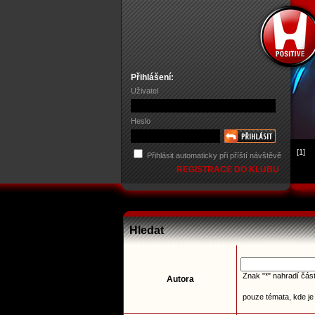
Přihlášení:
Uživatel
Heslo
[1]
Přihlásit automaticky při příští návštěvě
REGISTRACE DO KLUBU
Hledat
Znak "*" nahradí část
Autora
pouze témata, kde je