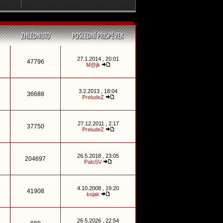
27.1.2014 , 20:01
47796
M@jk
3.2.2013 , 18:04
36688
PreludeZ
27.12.2011 , 2:17
37750
PreludeZ
26.5.2018 , 23:05
204697
PaloSV
4.10.2008 , 19:20
41908
kojak
26.5.2026 , 22:54