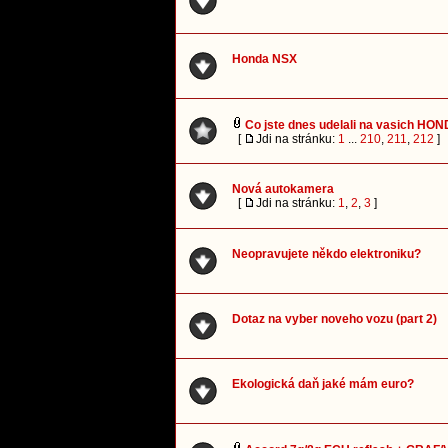
Honda NSX
Co jste dnes udelali na vasich HO
[
Jdi na stránku:
1
...
210
,
211
,
212
]
Nová autokamera
[
Jdi na stránku:
1
,
2
,
3
]
Neopravujete někdo elektroniku?
Dotaz na vyber noveho vozu (part 2)
Ekologická daň jaké mám euro?