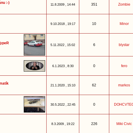
nu :-)
351
Zombie
11.8.2009 , 14:44
10
Minor
9.10.2018 , 19:17
 TypeR
6
blystar
5.11.2022 , 15:02
0
fero
6.1.2023 , 8:30
matík
62
markos
21.1.2020 , 15:10
0
DOHCVTE
30.5.2022 , 22:45
226
Miki Civic
8.3.2009 , 19:22