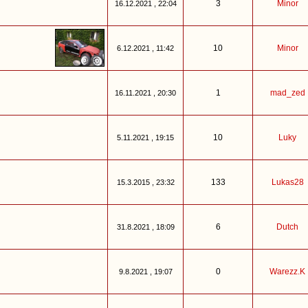
3
Minor
16.12.2021 , 22:04
10
Minor
6.12.2021 , 11:42
1
mad_zed
16.11.2021 , 20:30
10
Luky
5.11.2021 , 19:15
133
Lukas28
15.3.2015 , 23:32
6
Dutch
31.8.2021 , 18:09
0
Warezz.K
9.8.2021 , 19:07