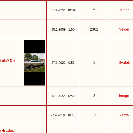
5
Minor
31.3.2022 , 18:04
2362
Newer
30.1.2009 , 1:50
 kola? Dík!
1
Svatek
27.1.2022 , 0:51
3
imago
26.1.2022 , 12:22
12
karda
27.4.2010 , 16:18
n Hradec