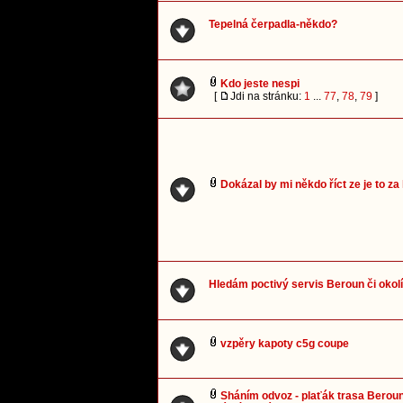
Tepelná čerpadla-někdo?
Kdo jeste nespi
[
Jdi na stránku:
1
...
77
,
78
,
79
]
Dokázal by mi někdo říct ze je to za
Hledám poctivý servis Beroun či okolí
vzpěry kapoty c5g coupe
Sháním odvoz - plaťák trasa Berou