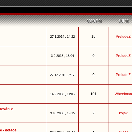
15
PreludeZ
27.1.2014 , 14:22
0
PreludeZ
3.2.2013 , 18:04
0
PreludeZ
27.12.2011 , 2:17
101
Wheelman
14.2.2008 , 11:05
sování o
2
kojak
3.10.2008 , 19:15
e - dotace