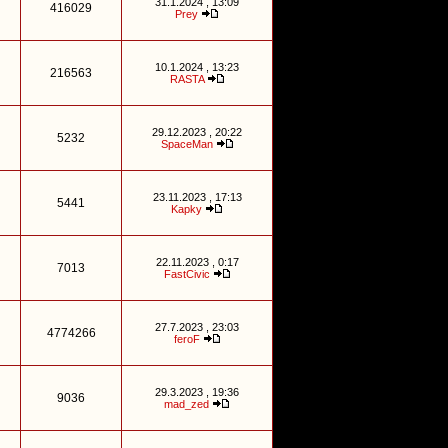
31.1.2024 , 13:09
416029
Prey
10.1.2024 , 13:23
216563
RASTA
29.12.2023 , 20:22
5232
SpaceMan
23.11.2023 , 17:13
5441
Kapky
22.11.2023 , 0:17
7013
FastCivic
27.7.2023 , 23:03
4774266
feroF
29.3.2023 , 19:36
9036
mad_zed