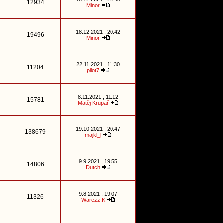
12934
Minor
18.12.2021 , 20:42
19496
Minor
22.11.2021 , 11:30
11204
pilot7
8.11.2021 , 11:12
15781
Matěj Krupař
19.10.2021 , 20:47
138679
majkl_l
9.9.2021 , 19:55
14806
Dutch
9.8.2021 , 19:07
11326
Warezz.K