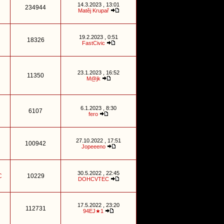
14.3.2023 , 13:01
234944
Matěj Krupař
19.2.2023 , 0:51
18326
FastCivic
23.1.2023 , 16:52
11350
M@jk
6.1.2023 , 8:30
6107
fero
27.10.2022 , 17:51
100942
Jopeeeno
30.5.2022 , 22:45
C
10229
DOHCVTEC
17.5.2022 , 23:20
112731
94EJ★1