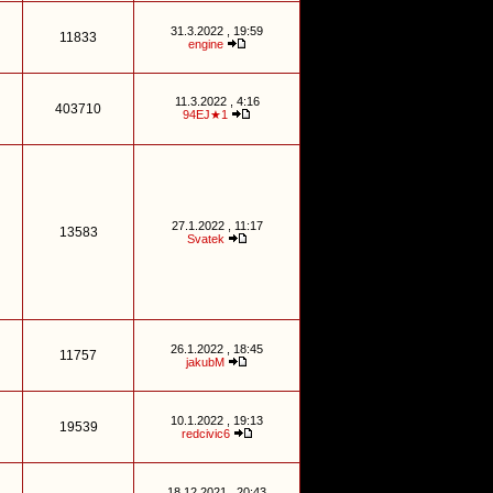
31.3.2022 , 19:59
11833
engine
11.3.2022 , 4:16
403710
94EJ★1
27.1.2022 , 11:17
13583
Svatek
26.1.2022 , 18:45
11757
jakubM
10.1.2022 , 19:13
19539
redcivic6
18.12.2021 , 20:43