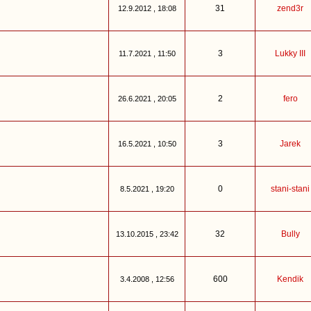
31
zend3r
12.9.2012 , 18:08
3
Lukky III
11.7.2021 , 11:50
2
fero
26.6.2021 , 20:05
3
Jarek
16.5.2021 , 10:50
0
stani-stani
8.5.2021 , 19:20
32
Bully
13.10.2015 , 23:42
600
Kendik
3.4.2008 , 12:56