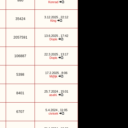
880
Konrad
3.12.2025 , 22:12
35424
King
13.6.2025 , 17:42
2057591
Dopis
22.3.2025 , 13:17
106887
Dopis
17.2.2025 , 8:06
5398
M@jk
25.7.2024 , 15:01
8401
asahi.
5.4.2024 , 11:05
6707
civisek