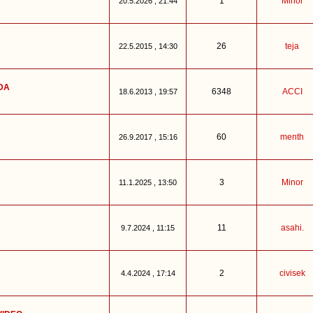
1
Minor
20.5.2026 , 21:44
26
teja
22.5.2015 , 14:30
NDA
6348
ACCI
18.6.2013 , 19:57
60
menth
26.9.2017 , 15:16
3
Minor
11.1.2025 , 13:50
11
asahi.
9.7.2024 , 11:15
2
civisek
4.4.2024 , 17:14