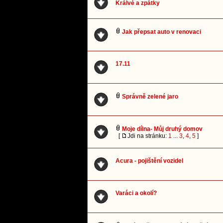
Králvé a zpátky
Jak přepsat auto v renovaci
17.11
Správně zelené jaro
Moje dílna- Můj druhý domov
[
Jdi na stránku:
1
...
3
,
4
,
5
]
Acura - pojištění vozidel
Varáci a okolí?