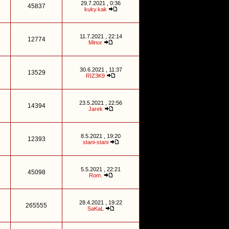
29.7.2021 , 0:36
45837
kuky.kak
11.7.2021 , 22:14
12774
Minor
30.6.2021 , 11:37
13529
RIZ3K9
23.5.2021 , 22:56
14394
Jarek
8.5.2021 , 19:20
12393
stani-stani
5.5.2021 , 22:21
45098
Rom.
28.4.2021 , 19:22
265555
SaKaL