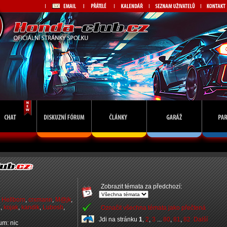
Zobrazit témata za předchozí:
,
Hellborn
,
crxmann
,
M@jk
,
n
,
kojak
,
kandik
,
Lubosh
,
Označit všechna témata jako přečtená
Jdi na stránku
1
,
2
,
3
...
80
,
81
,
82
Další
rum: nic