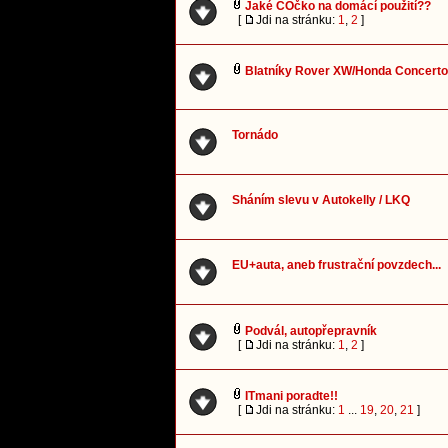
Jaké COčko na domácí použití??
[
Jdi na stránku:
1
,
2
]
Blatníky Rover XW/Honda Concerto
Tornádo
Sháním slevu v Autokelly / LKQ
EU+auta, aneb frustrační povzdech...
Podvál, autopřepravník
[
Jdi na stránku:
1
,
2
]
ITmani poradte!!
[
Jdi na stránku:
1
...
19
,
20
,
21
]