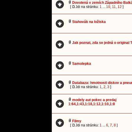
Dovolená v zemích Západního Balká
[
Jdi na stránku:
1
...
10
,
11
,
12
]
Stahovák na ložiska
Jak poznat, zda se jedná o original
Samolepka
Databaza: hmotnosti diskov a pneu
[
Jdi na stránku:
1
,
2
,
3
]
modely aut pokec a predaj
1:64,1:43,1:18,1:12,1:10,1:8
Filmy
[
Jdi na stránku:
1
...
6
,
7
,
8
]