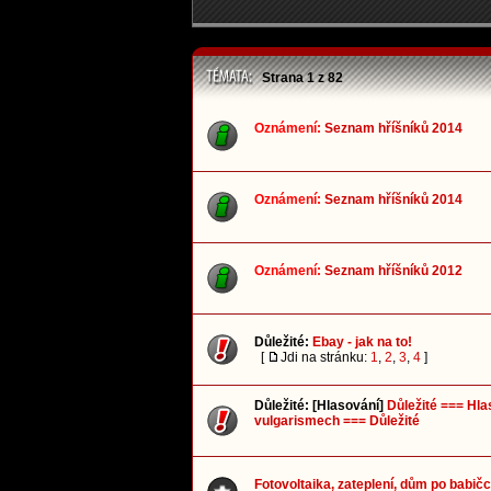
Strana
1
z
82
Oznámení:
Seznam hříšníků 2014
Oznámení:
Seznam hříšníků 2014
Oznámení:
Seznam hříšníků 2012
Důležité:
Ebay - jak na to!
[
Jdi na stránku:
1
,
2
,
3
,
4
]
Důležité:
[Hlasování]
Důležité === Hla
vulgarismech === Důležité
Fotovoltaika, zateplení, dům po babičc