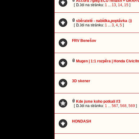
Accord 7g/8g ECU reflash + GRAF
[
Jdi na stránku:
1
...
13
,
14
,
15
]
sběratelé - nabídka,poptávka :))
[
Jdi na stránku:
1
...
3
,
4
,
5
]
FRV Benešov
Mugen | 1:1 rozpěra | Honda Civic/I
3D skener
Kde jsme koho potkali #3
[
Jdi na stránku:
1
...
567
,
568
,
569
]
HONDASH