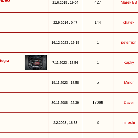
/VIDEO
427
Marek BB
21.6.2015 , 19:04
144
chatek
22.9.2014 , 0:47
1
peterrrpn
16.12.2023 , 16:18
ntegra
1
Kapky
7.11.2023 , 13:54
5
Minor
19.11.2023 , 18:58
17069
Daver
30.11.2008 , 22:39
3
miroshi
2.2.2023 , 18:33