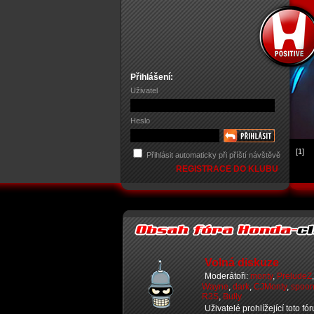
Přihlášení:
Uživatel
Heslo
[1]
Přihlásit automaticky při příští návštěvě
REGISTRACE DO KLUBU
Volná diskuze
Moderátoři:
monty
,
PreludeZ
Wayne
,
dark
,
CJMonty
,
spoo
R3S
,
Bully
Uživatelé prohlížející toto fó