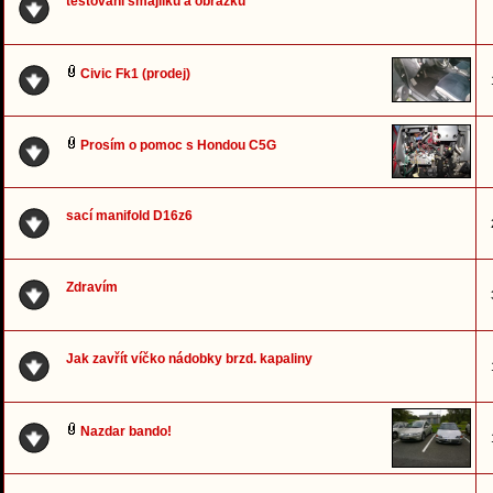
testování smajlíků a obrázků
Civic Fk1 (prodej)
Prosím o pomoc s Hondou C5G
sací manifold D16z6
Zdravím
Jak zavřít víčko nádobky brzd. kapaliny
Nazdar bando!