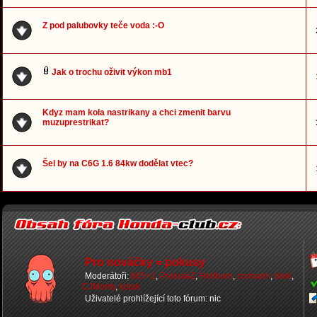
Z pod palubovky teče voda :-O
Jak o trochu oživit výkon mb1
Kdyz mam kola nastrikany a chci zmenit barvu
muzuprestrikat?
Šel by na C6G 1.6 84kw dodělat vtec?
Pro nováčky = pokusy
Moderátoři:
665+1
,
PreludeZ
,
Hellborn
,
crxmann
,
dark
,
CJMonty
,
kojak
Uživatelé prohlížející toto fórum: nic