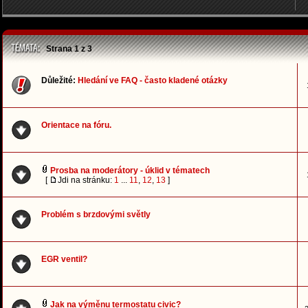
Strana
1
z
3
Důležité:
Hledání ve FAQ - často kladené otázky
Orientace na fóru.
Prosba na moderátory - úklid v tématech
[
Jdi na stránku:
1
...
11
,
12
,
13
]
Problém s brzdovými světly
EGR ventil?
Jak na výměnu termostatu civic?