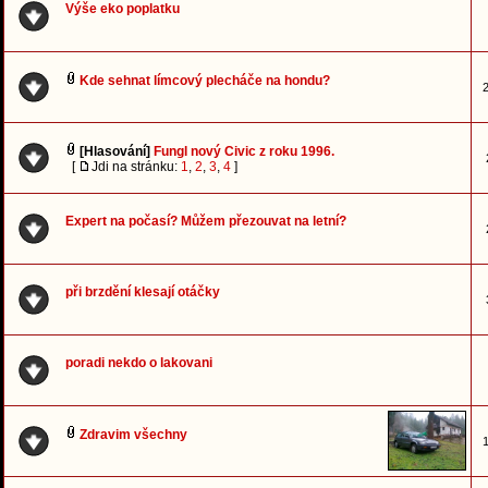
Výše eko poplatku
Kde sehnat límcový plecháče na hondu?
2
[Hlasování]
Fungl nový Civic z roku 1996.
[
Jdi na stránku:
1
,
2
,
3
,
4
]
Expert na počasí? Můžem přezouvat na letní?
při brzdění klesají otáčky
poradi nekdo o lakovani
Zdravim všechny
1