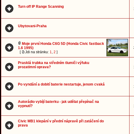
Turn off IP Range Scanning
Ubytovani-Praha
Moje první Honda C6G 5D (Honda Civic fastback
1.6 1995)
[
Jdi na stránku:
1
,
2
]
Prasklá trubka na středním tlumiči výfuku
prozatimní oprava?
Po vyndání a dobití baterie nestartuje, jenom cvaká
Autorádio vybíjí baterku - jak udělat přepínač na
vypnutí?
Civic MB1 klepání v přední nápravě při zatáčení do
prava