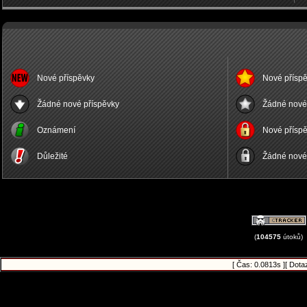
Nové příspěvky
Nové příspě
Žádné nové příspěvky
Žádné nové 
Oznámení
Nové příspě
Důležité
Žádné nové 
(
104575
útoků)
[ Čas: 0.0813s ][ Dota