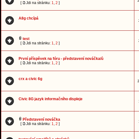
2
[
Jdi na stránku:
1
,
2
]
A8g chcípá
test
[
Jdi na stránku:
1
,
2
]
První příspěvek na fóru - představení nováčka/ů
[
Jdi na stránku:
1
,
2
]
crx a civic 6g
2
Civic 8G jazyk informačního displeje
Představení nováčka
[
Jdi na stránku:
1
,
2
]