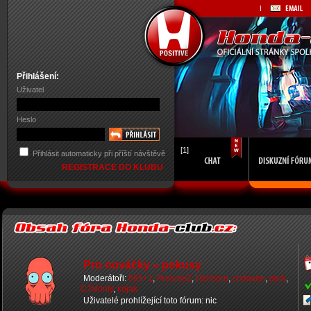
Přihlášení:
Uživatel
Heslo
[1]
Přihlásit automaticky při příští návštěvě
REGISTRACE DO KLUBU
Pro nováčky = pokusy
Moderátoři:
665+1
,
PreludeZ
,
Hellborn
,
crxmann
,
dark
,
CJMonty
,
kojak
Uživatelé prohlížející toto fórum: nic