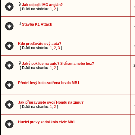
Jak odpojit IMO anglán?
[
Jdi na stránku:
1
,
2
]
Stavba K1 Attack
Kde prodáváte svý auta?
[
Jdi na stránku:
1
,
2
,
3
]
Jaký poklice na auto? S dírama nebo bez?
2
[
Jdi na stránku:
1
,
2
]
Přední levý kolo zadřená brzda MB1
Jak připravujete svojí Hondu na zimu?
[
Jdi na stránku:
1
,
2
]
Hucici pravy zadni kolo civic Mb1