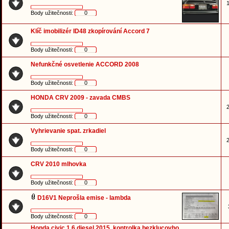
1
Body užitečnosti:
0
Klíč imobilizér ID48 zkopírování Accord 7
Body užitečnosti:
0
Nefunkčné osvetlenie ACCORD 2008
Body užitečnosti:
0
HONDA CRV 2009 - zavada CMBS
2
Body užitečnosti:
0
Vyhrievanie spat. zrkadiel
2
Body užitečnosti:
0
CRV 2010 mlhovka
Body užitečnosti:
0
D16V1 Neprošla emise - lambda
Body užitečnosti:
0
Honda civic 1,6 diesel 2015, kontrolka bezklucovho