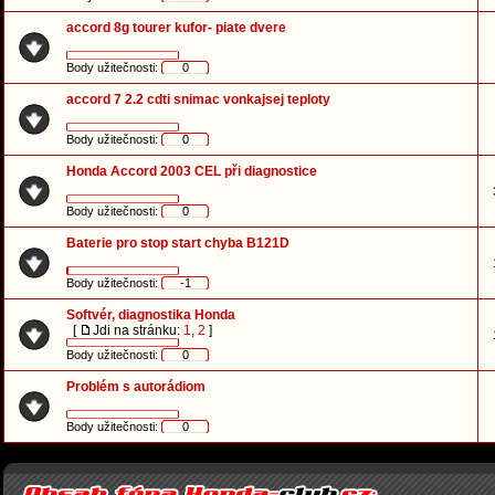
accord 8g tourer kufor- piate dvere
Body užitečnosti:
0
accord 7 2.2 cdti snimac vonkajsej teploty
Body užitečnosti:
0
Honda Accord 2003 CEL při diagnostice
Body užitečnosti:
0
Baterie pro stop start chyba B121D
Body užitečnosti:
-1
Softvér, diagnostika Honda
[
Jdi na stránku:
1
,
2
]
Body užitečnosti:
0
Problém s autorádiom
Body užitečnosti:
0