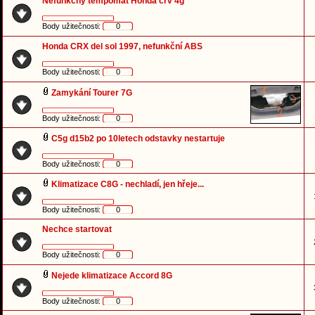
Nefunkcny tempomat Honda crv 4g
Body užitečnosti:
0
Honda CRX del sol 1997, nefunkční ABS
Body užitečnosti:
0
Zamykání Tourer 7G
Body užitečnosti:
0
C5g d15b2 po 10letech odstavky nestartuje
Body užitečnosti:
0
Klimatizace C8G - nechladí, jen hřeje...
Body užitečnosti:
0
Nechce startovat
Body užitečnosti:
0
Nejede klimatizace Accord 8G
Body užitečnosti:
0