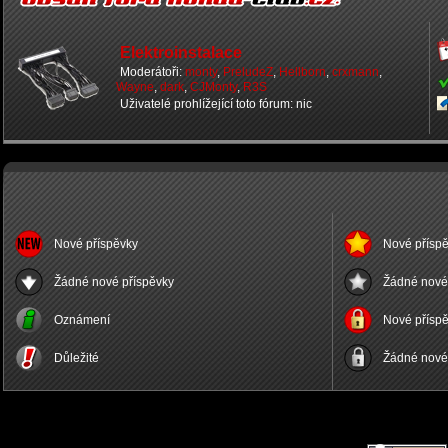
Elektroinstalace
Moderátoři:
monty
,
PreludeZ
,
Hellborn
,
crxmann
,
Wayne
,
dark
,
CJMonty
,
R3S
Uživatelé prohlížející toto fórum: nic
Nové příspěvky
Nové příspě
Žádné nové příspěvky
Žádné nové 
Oznámení
Nové příspě
Důležité
Žádné nové 