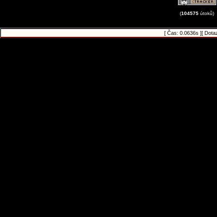
(
104575
útoků)
[ Čas: 0.0636s ][ Dota