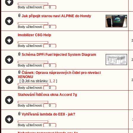
Body užitečnosti:
0
Jak připojit starou navi ALPINE do Hondy
Body užitečnosti:
0
Imobilizer C6G Help
2
Body užitečnosti:
0
Schéma DPFi Fuel Injected System Diagram
2
Body užitečnosti:
0
Článek: Oprava nápravových čidel pro nivelaci
XENONU
2
[
Jdi na stránku:
1
,
2
]
Body užitečnosti:
0
Stahování řidičova okna Accord 7g
Body užitečnosti:
0
Vyhřívaná lambda do EE8 - jak?
Body užitečnosti:
0