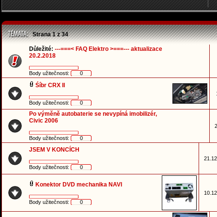
Strana
1
z
34
Důležité:
---===< FAQ Elektro >===--- aktualizace
20.2.2018
Body užitečnosti:
0
Śíbr CRX II
Body užitečnosti:
0
Po výměně autobaterie se nevypíná imobilizér,
Civic 2006
2
Body užitečnosti:
0
JSEM V KONCÍCH
21.12
Body užitečnosti:
0
Konektor DVD mechanika NAVI
10.12
Body užitečnosti:
0