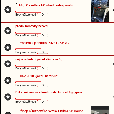
A8g: Osvětlení AC středového panelu
1
Body užitečnosti:
0
predni mlhovky nesviti
2
Body užitečnosti:
0
Problém s jednotkou SRS CR-V 4G
Body užitečnosti:
0
nejde ovladaci panel klimi crv 3g
1
Body užitečnosti:
0
CR-Z 2010 - jakou baterku?
Body užitečnosti:
0
Bliká vnitřní osvětlení Honda Accord 8g type-s
Body užitečnosti:
0
Připojení brzdového světla z křídla 5G Coupe