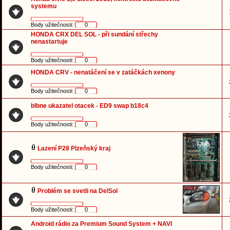
systemu
Body užitečnosti:
0
HONDA CRX DEL SOL - při sundání střechy
nenastartuje
Body užitečnosti:
0
HONDA CRV - nenatáčení se v zatáčkách xenony
Body užitečnosti:
0
blbne ukazatel otacek - ED9 swap b18c4
Body užitečnosti:
0
Lazení P28 Plzeňský kraj
Body užitečnosti:
0
Problém se svetli na DelSol
Body užitečnosti:
0
Android rádio za Premium Sound System + NAVI