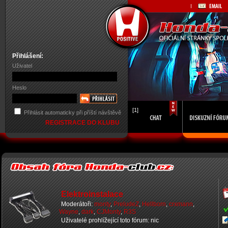
Přihlášení:
Uživatel
Heslo
[1]
Přihlásit automaticky při příští návštěvě
REGISTRACE DO KLUBU
Elektroinstalace
Moderátoři:
monty
,
PreludeZ
,
Hellborn
,
crxmann
,
Wayne
,
dark
,
CJMonty
,
R3S
Uživatelé prohlížející toto fórum: nic