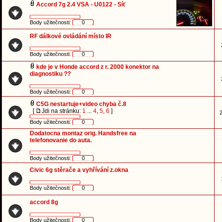
Accord 7g 2.4 VSA - U0122 - Síť
Body užitečnosti:
0
RF dálkové ovládání místo IR
Body užitečnosti:
0
kde je v Honde accord z r. 2000 konektor na
diagnostiku ??
Body užitečnosti:
0
C5G nestartuje+video chyba č.8
[
Jdi na stránku:
1
...
4
,
5
,
6
]
2
Body užitečnosti:
0
Dodatocna montaz orig. Handsfree na
telefonovanie do auta.
Body užitečnosti:
0
Civic 6g stěrače a vyhřívání z.okna
Body užitečnosti:
0
accord 8g
Body užitečnosti:
0