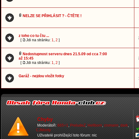
NELZE SE PŘIHLÁSIT ? - ČTĚTE !
z toho co tu čtu ...
[
Jdi na stránku:
1
,
2
]
Nedostupnost serveru dnes 21.5.09 od cca 7:00
až 15:45
[
Jdi na stránku:
1
,
2
]
Garáž - nejdou vložit fotky
Chyby
Moderátoři:
665+1
,
PreludeZ
,
Hellborn
,
crxmann
,
dark
,
CJMonty
Uživatelé prohlížející toto fórum: nic