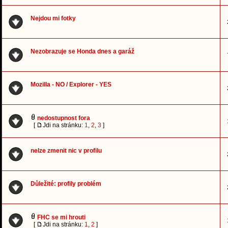
Nejdou mi fotky
Nezobrazuje se Honda dnes a garáž
Mozilla - NO / Explorer - YES
nedostupnost fora
[
Jdi na stránku:
1
,
2
,
3
]
nelze zmenit nic v profilu
Důležité: profily problém
FHC se mi hrouti
[
Jdi na stránku:
1
,
2
]