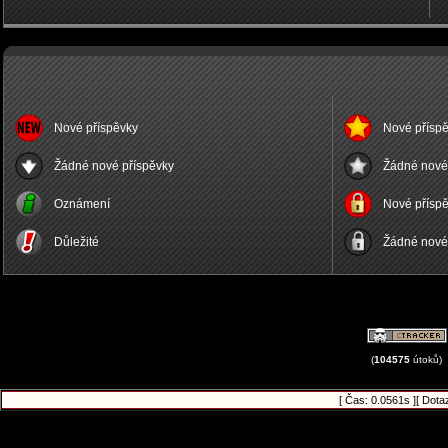
Nové příspěvky
Nové příspě
Žádné nové příspěvky
Žádné nové 
Oznámení
Nové příspě
Důležité
Žádné nové 
(
104575
útoků)
[ Čas: 0.0561s ][ Dota