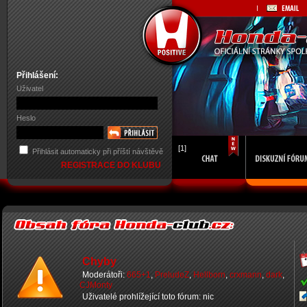
Přihlášení:
Uživatel
Heslo
[1]
Přihlásit automaticky při příští návštěvě
REGISTRACE DO KLUBU
Chyby
Moderátoři:
665+1
,
PreludeZ
,
Hellborn
,
crxmann
,
dark
,
CJMonty
Uživatelé prohlížející toto fórum: nic