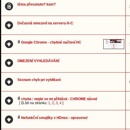
téma přesunuto? kam?
Dočasná omezení na serveru H-C
Google Chrome - chybné načtení HC
OMEZENÍ VYHLEDÁVÁNÍ
Seznam chyb pri vyblikani
chyba : nejde se mi přihlásit - CHROME návod
[
Jdi na stránku:
1
,
2
,
3
,
4
]
Nefunkční smajlíky v HDnes - opraveno!