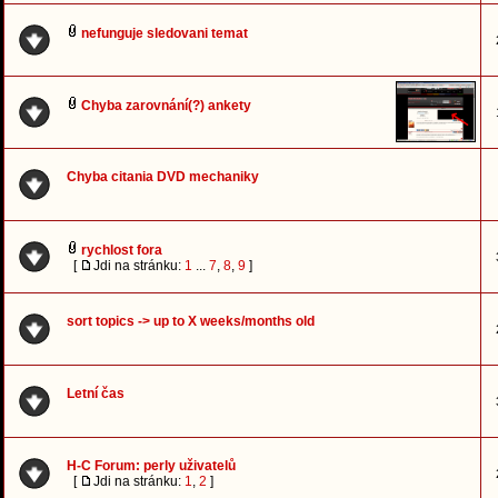
nefunguje sledovani temat
Chyba zarovnání(?) ankety
Chyba citania DVD mechaniky
rychlost fora
[
Jdi na stránku:
1
...
7
,
8
,
9
]
sort topics -> up to X weeks/months old
Letní čas
H-C Forum: perly uživatelů
[
Jdi na stránku:
1
,
2
]