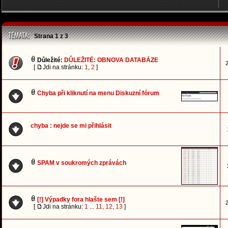
Strana
1
z
3
Důležité:
DŮLEŽITÉ: OBNOVA DATABÁZE
2
[
Jdi na stránku:
1
,
2
]
Chyba při kliknutí na menu Diskuzní fórum
chyba : nejde se mi přihlásit
SPAM v soukromých zprávách
[!] Výpadky fora hlašte sem [!]
2
[
Jdi na stránku:
1
...
11
,
12
,
13
]