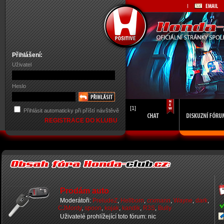
Přihlášení:
Uživatel
Heslo
[1]
Přihlásit automaticky při příští návštěvě
REGISTRACE DO KLUBU
Prodám auto
Moderátoři:
PreludeZ
,
Hellborn
,
crxmann
,
Wayne
,
dark
,
CJMonty
,
spoon
,
kojak
,
kandik
,
R3S
,
Bully
Uživatelé prohlížející toto fórum: nic