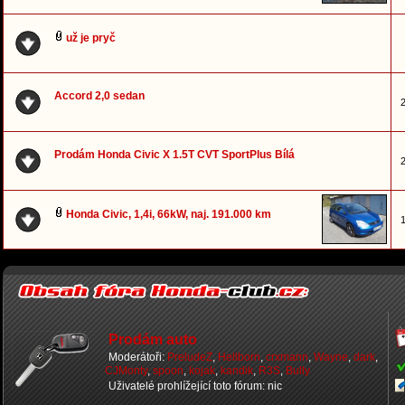
už je pryč
Accord 2,0 sedan
2
Prodám Honda Civic X 1.5T CVT SportPlus Bílá
2
Honda Civic, 1,4i, 66kW, naj. 191.000 km
1
Prodám auto
Moderátoři:
PreludeZ
,
Hellborn
,
crxmann
,
Wayne
,
dark
,
CJMonty
,
spoon
,
kojak
,
kandik
,
R3S
,
Bully
Uživatelé prohlížející toto fórum: nic