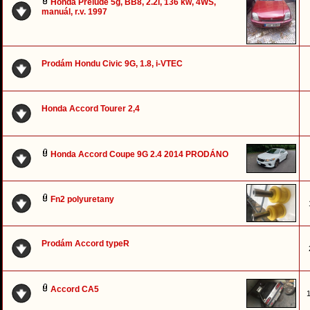
Honda Prelude 5g, BB8, 2.2l, 136 kw, 4WS,
manuál, r.v. 1997
Prodám Hondu Civic 9G, 1.8, i-VTEC
Honda Accord Tourer 2,4
Honda Accord Coupe 9G 2.4 2014 PRODÁNO
Fn2 polyuretany
Prodám Accord typeR
Accord CA5
1