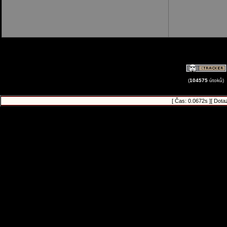
(
104575
útoků)
[ Čas: 0.0672s ][ Dota