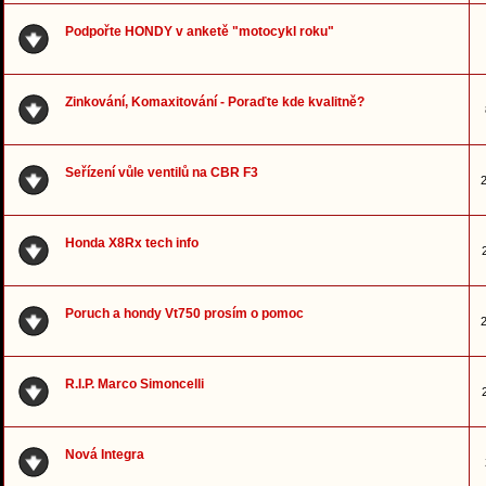
Podpořte HONDY v anketě "motocykl roku"
Zinkování, Komaxitování - Poraďte kde kvalitně?
Seřízení vůle ventilů na CBR F3
2
Honda X8Rx tech info
Poruch a hondy Vt750 prosím o pomoc
2
R.I.P. Marco Simoncelli
Nová Integra