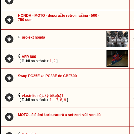
HONDA - MOTO - doporučte retro mašinu - 500 -
750 ccm
projekt honda
VFR 800
[
Jdi na stránku:
1
,
2
]
Swap PC25E za PC38E do CBF600
vlastníte nějaký bike(s)?
[
Jdi na stránku:
1
...
7
,
8
,
9
]
MOTO - čištění karburátorů a seřízení vůlí ventilů