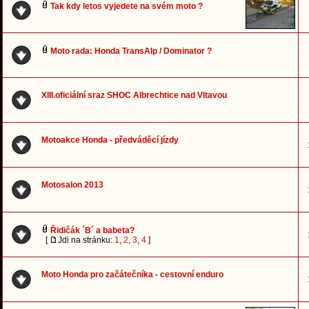
Tak kdy letos vyjedete na svém moto ?
Moto rada: Honda TransAlp / Dominator ?
XIII.oficiální sraz SHOC Albrechtice nad Vltavou
Motoakce Honda - předváděcí jízdy
Motosalon 2013
Řidičák ´B´ a babeta?
[
Jdi na stránku:
1
,
2
,
3
,
4
]
Moto Honda pro začátečníka - cestovní enduro