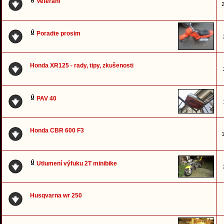
Veteráni
2
Poradte prosim
Honda XR125 - rady, tipy, zkušenosti
PAV 40
Honda CBR 600 F3
1
Utlumení výfuku 2T minibike
Husqvarna wr 250