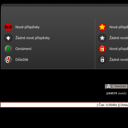
Nové příspěvky
Nové příspě
Žádné nové příspěvky
Žádné nové 
Oznámení
Nové příspě
Důležité
Žádné nové 
(
104575
útoků)
[ Čas: 0.0546s ][ Dota