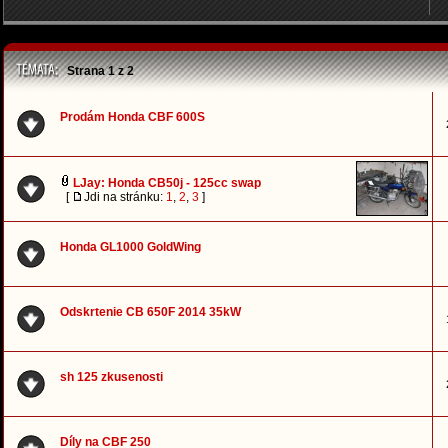
Strana
1
z
2
Prodám Honda CBF 600S
LJay: Honda CB50j - 125cc swap
[
Jdi na stránku:
1
,
2
,
3
]
Honda GL1000 GoldWing
Odskrtenie CB 650F 2014 35kW
sh 125 zkusenosti
Díly na CBF 250