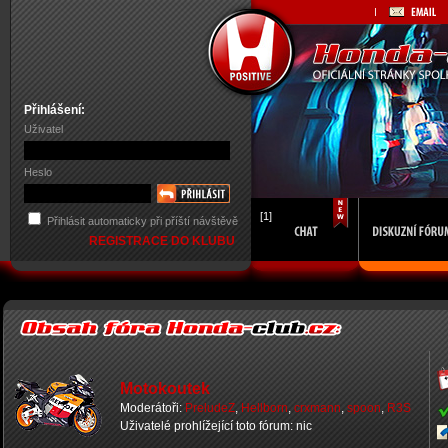
Přihlášení:
Uživatel
Heslo
[1]
Přihlásit automaticky při příští návštěvě
REGISTRACE DO KLUBU
Motokoutek
Moderátoři:
PreludeZ
,
Hellborn
,
crxmann
,
spoon
,
R3S
Uživatelé prohlížející toto fórum: nic