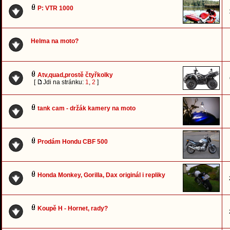
P: VTR 1000
Helma na moto?
Atv,quad,prostě čtyřkolky
[
Jdi na stránku:
1
,
2
]
tank cam - držák kamery na moto
Prodám Hondu CBF 500
Honda Monkey, Gorilla, Dax originál i repliky
Koupě H - Hornet, rady?