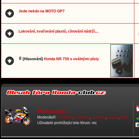
Jede nekdo na MOTO GP?
Lakování, svařování plastů, cínování nádrží....
[Hlasování]
Honda NR 750 s oválnými písty
Motokoutek
Moderátoři:
PreludeZ
,
Hellborn
,
crxmann
,
spoon
,
R3S
Uživatelé prohlížející toto fórum: nic