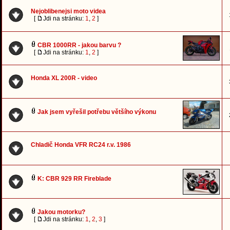
Nejoblibenejsi moto videa
[
Jdi na stránku:
1
,
2
]
CBR 1000RR - jakou barvu ?
[
Jdi na stránku:
1
,
2
]
Honda XL 200R - video
Jak jsem vyřešil potřebu většího výkonu
Chladič Honda VFR RC24 r.v. 1986
K: CBR 929 RR Fireblade
Jakou motorku?
[
Jdi na stránku:
1
,
2
,
3
]