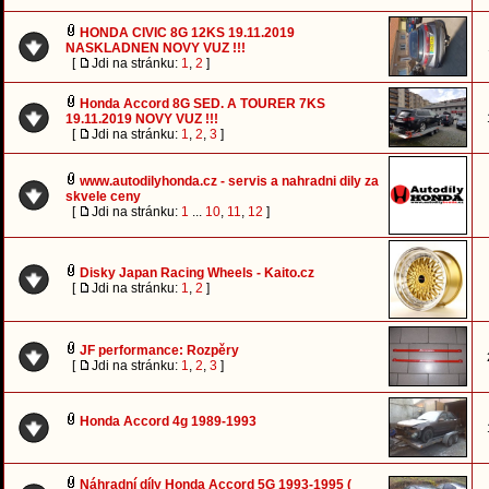
HONDA CIVIC 8G 12KS 19.11.2019
NASKLADNEN NOVY VUZ !!!
[
Jdi na stránku:
1
,
2
]
Honda Accord 8G SED. A TOURER 7KS
19.11.2019 NOVY VUZ !!!
[
Jdi na stránku:
1
,
2
,
3
]
www.autodilyhonda.cz - servis a nahradni dily za
skvele ceny
[
Jdi na stránku:
1
...
10
,
11
,
12
]
Disky Japan Racing Wheels - Kaito.cz
[
Jdi na stránku:
1
,
2
]
JF performance: Rozpěry
[
Jdi na stránku:
1
,
2
,
3
]
Honda Accord 4g 1989-1993
Náhradní díly Honda Accord 5G 1993-1995 (