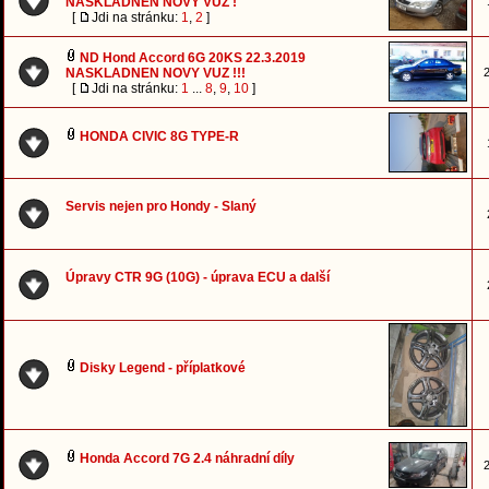
NASKLADNEN NOVY VUZ !
[
Jdi na stránku:
1
,
2
]
ND Hond Accord 6G 20KS 22.3.2019
NASKLADNEN NOVY VUZ !!!
2
[
Jdi na stránku:
1
...
8
,
9
,
10
]
HONDA CIVIC 8G TYPE-R
Servis nejen pro Hondy - Slaný
Úpravy CTR 9G (10G) - úprava ECU a další
Disky Legend - příplatkové
Honda Accord 7G 2.4 náhradní díly
2