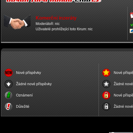
Komerční inzeráty
Moderátoři: nic
Uživatelé prohlížející toto fórum: nic
Nové příspěvky
Nové příspě
Žádné nové příspěvky
Žádné nové 
Oznámení
Nové příspě
Důležité
Žádné nové 