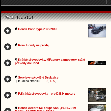
Strana
1
z
4
Honda Civic TypeR 9G 2016
Rom. Hondy na prodej
Krátké převodovky, MFactory samosvory, stálé
převody do Hond
Servis+vrakoviště Drslavice
[
Jdi na stránku:
1
...
3
,
4
,
5
]
P:Krátká převodovka - pro D,B,H motory
Honda Accord 6G coupe 5KS ,19.11.2019