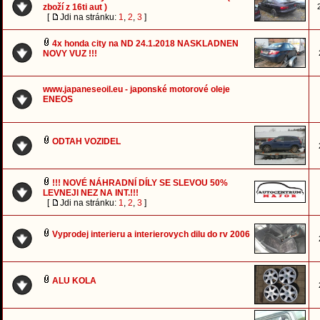
zboží z 16ti aut )
[
Jdi na stránku:
1
,
2
,
3
]
4x honda city na ND 24.1.2018 NASKLADNEN
NOVY VUZ !!!
www.japaneseoil.eu - japonské motorové oleje
ENEOS
ODTAH VOZIDEL
!!! NOVÉ NÁHRADNÍ DÍLY SE SLEVOU 50%
LEVNEJI NEZ NA INT.!!!
[
Jdi na stránku:
1
,
2
,
3
]
Vyprodej interieru a interierovych dilu do rv 2006
ALU KOLA