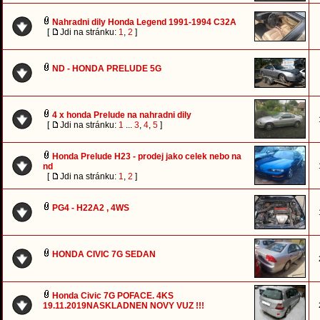
Nahradni dily Honda Legend 1991-1994 C32A
[
Jdi na stránku:
1
,
2
]
ND - HONDA PRELUDE 5G
4 x honda Prelude na nahradni dily
[
Jdi na stránku:
1
...
3
,
4
,
5
]
Honda Prelude H23 - prodej jako celek nebo na
nd
[
Jdi na stránku:
1
,
2
]
PG4 - H22A2 , 4WS
HONDA CIVIC 7G SEDAN
Honda Civic 7G POFACE. 4KS
19.11.2019NASKLADNEN NOVY VUZ !!!