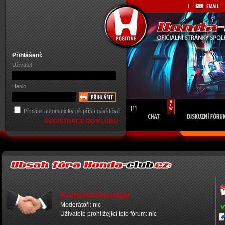
Přihlášení:
Uživatel
Heslo
[1]
Přihlásit automaticky při příští návštěvě
REGISTRACE DO KLUBU
Komerční inzeráty
Moderátoři: nic
Uživatelé prohlížející toto fórum: nic