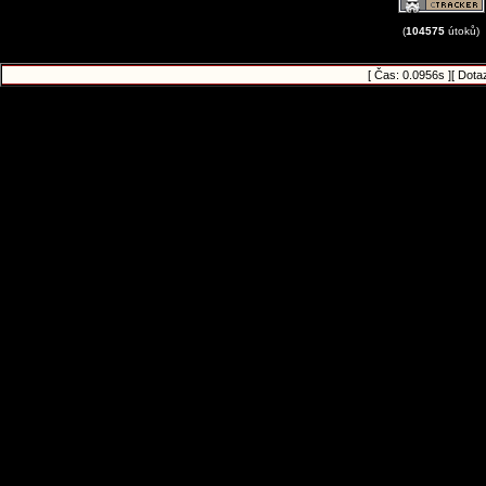
(
104575
útoků)
[ Čas: 0.0956s ][ Dota