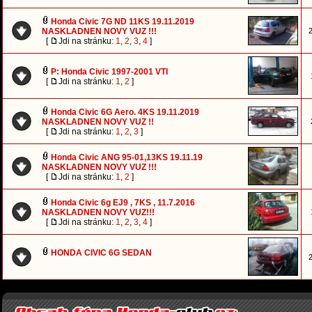
Honda Civic 7G ND 11KS 19.11.2019
NASKLADNEN NOVY VUZ !!!
2
[
Jdi na stránku:
1
,
2
,
3
,
4
]
P: Honda Civic 1997-2001 VTI
[
Jdi na stránku:
1
,
2
]
Honda Civic 6G Aero. 4KS 19.11.2019
NASKLADNEN NOVY VUZ !!
[
Jdi na stránku:
1
,
2
,
3
]
Honda Civic ANG 95-01,13KS 19.11.19
NASKLADNEN NOVY VUZ !!!
[
Jdi na stránku:
1
,
2
]
Honda Civic 6g EJ9 , 7KS , 11.7.2016
NASKLADNEN NOVY VUZ!!!
[
Jdi na stránku:
1
,
2
,
3
,
4
]
HONDA CIVIC 6G SEDAN
2