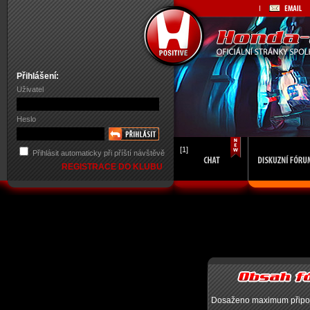
Přihlášení:
Uživatel
Heslo
[1]
Přihlásit automaticky při příští návštěvě
REGISTRACE DO KLUBU
Dosaženo maximum připojen