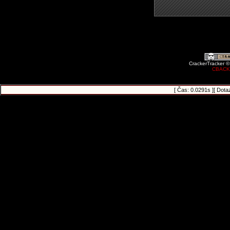
CrackerTracker ©
CBACK
[ Čas: 0.0291s ][ Dota