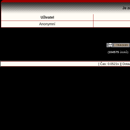
Je z
Uživatel
Anonymní
(
104575
útoků)
[ Čas: 0.0521s ][ Dota