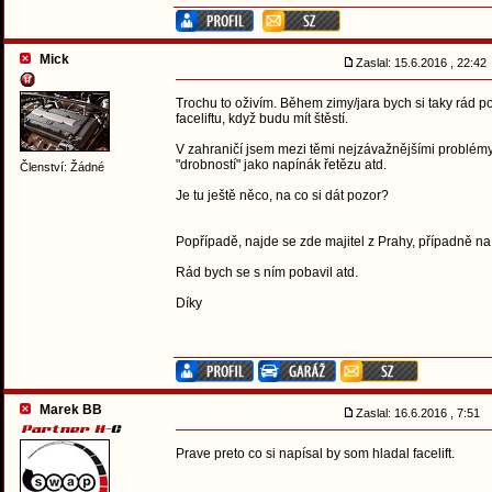
Mick
Zaslal: 15.6.2016 , 22:4
Trochu to oživím. Během zimy/jara bych si taky rád 
faceliftu, když budu mít štěstí.
V zahraničí jsem mezi těmi nejzávažnějšími problémy 
"drobností" jako napínák řetězu atd.
Členství: Žádné
Je tu ještě něco, na co si dát pozor?
Popřípadě, najde se zde majitel z Prahy, případně n
Rád bych se s ním pobavil atd.
Díky
Marek BB
Zaslal: 16.6.2016 , 7:51
Prave preto co si napísal by som hladal facelift.