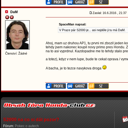
DaM
Zaslal: 16.6.2016 , 21:3
SpaceMan napsal:
V Praze pár S2000 je... asi nejdéle ji tu má DaM.
Ahoj, mam uz druhou AP1, tu prvni mi zbozil jeden ko
tehdy jsem nakonec koupil novy primo pres Hondu. Zda
na to asi vyprdnul. Kazdopadne me to tehdy stalo pres
Členství: Žádné
a totez), kdyz v nem lupe, bude te cekat oprava / vym
A bacha, je to tezce navykova droga
S2000 na co si dát pozor?
Fórum:
Pokec o autech