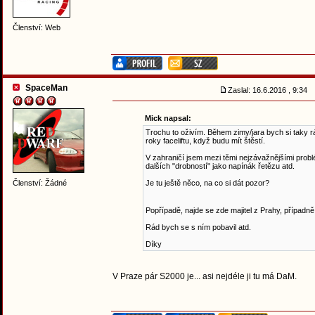
Členství: Web
SpaceMan
Zaslal: 16.6.2016 , 9:34
Mick napsal:
Trochu to oživím. Během zimy/jara bych si taky 
roky faceliftu, když budu mít štěstí.
V zahraničí jsem mezi těmi nejzávažnějšími probl
dalších "drobností" jako napínák řetězu atd.
Členství: Žádné
Je tu ještě něco, na co si dát pozor?
Popřípadě, najde se zde majitel z Prahy, případn
Rád bych se s ním pobavil atd.
Díky
V Praze pár S2000 je... asi nejdéle ji tu má DaM.