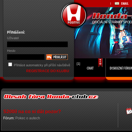
Přihlášení:
Uživatel
Heslo
[1]
Přihlásit automaticky při příští návštěvě
REGISTRACE DO KLUBU
S2000 na co si dát pozor?
Fórum:
Pokec o autech