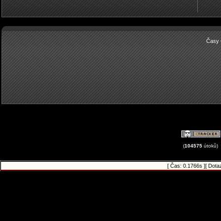
Časy 
(
104575
útoků)
[ Čas: 0.1766s ][ Dota