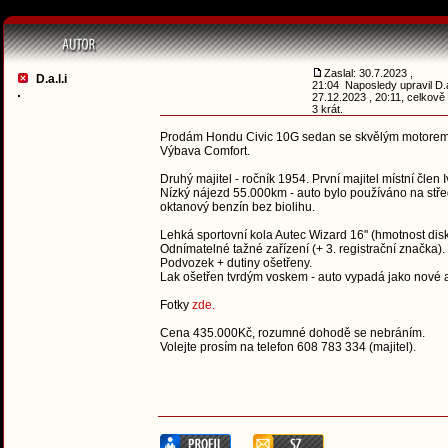
Zaslal: 30.7.2023 ,
D.a.l.i
21:04 Naposledy upravil D.a
27.12.2023 , 20:11, celkov
3 krát.
Prodám Hondu Civic 10G sedan se skvělým motorem 1.
Výbava Comfort.
Druhý majitel - ročník 1954. První majitel místní člen 
Nízký nájezd 55.000km - auto bylo používáno na středn
oktanový benzín bez biolihu.
Lehká sportovní kola Autec Wizard 16" (hmotnost disk
Odnímatelné tažné zařízení (+ 3. registrační značka).
Podvozek + dutiny ošetřeny.
Lak ošetřen tvrdým voskem - auto vypadá jako nové a
Fotky
zde.
Cena 435.000Kč, rozumné dohodě se nebráním.
Volejte prosím na telefon 608 783 334 (majitel).