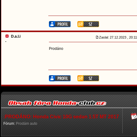
D.a.l.i
Zaslal: 27.12.2023 , 20:
Prodáno
:PRODÁNO: Honda Civic 10G sedan 1.5T MT 2017
Fórum:
Prodám auto