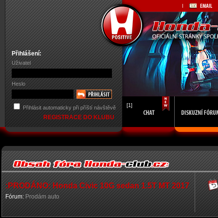
Přihlášení:
Uživatel
Heslo
[1]
Přihlásit automaticky při příští návštěvě
REGISTRACE DO KLUBU
:PRODÁNO: Honda Civic 10G sedan 1.5T MT 2017
Fórum:
Prodám auto