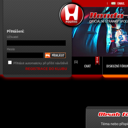
Přihlášení:
Uživatel
Heslo
[1]
Přihlásit automaticky při příští návštěvě
REGISTRACE DO KLUBU
Téma nebo příspě