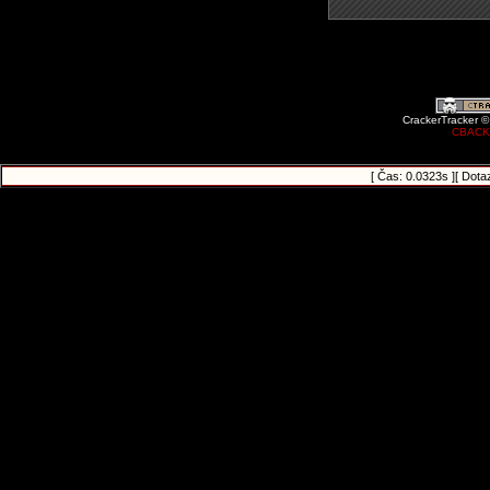
CrackerTracker ©
CBACK
[ Čas: 0.0323s ][ Dota