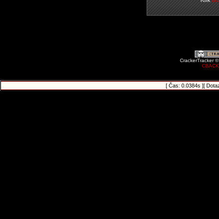
Klik
ta
CrackerTracker ©
CBACK
[ Čas: 0.0384s ][ Dota