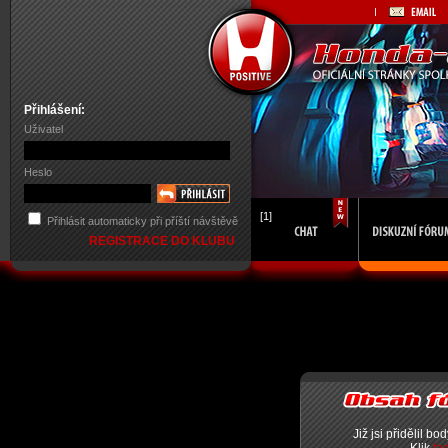
Přihlášení:
Uživatel
Heslo
[1]
Přihlásit automaticky při příští návštěvě
REGISTRACE DO KLUBU
Již jsi přidělil bo