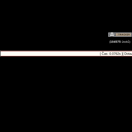
(
104575
útoků)
[ Čas: 0.0762s ][ Dota