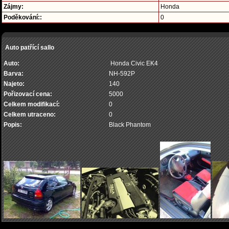
Zájmy:
Honda
Poděkování::
0
Auto patřící sallo
Auto:
Honda Civic EK4
Barva:
NH-592P
Najeto:
140
Pořizovací cena:
5000
Celkem modifikací:
0
Celkem utraceno:
0
Popis:
Black Phantom