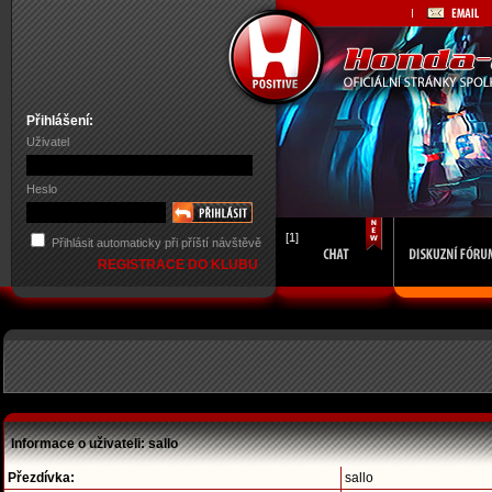
Přihlášení:
Uživatel
Heslo
[1]
Přihlásit automaticky při příští návštěvě
REGISTRACE DO KLUBU
Informace o uživateli: sallo
Přezdívka:
sallo