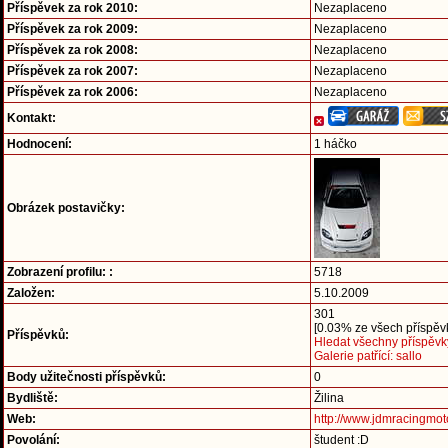
Příspěvek za rok 2010:
Nezaplaceno
Příspěvek za rok 2009:
Nezaplaceno
Příspěvek za rok 2008:
Nezaplaceno
Příspěvek za rok 2007:
Nezaplaceno
Příspěvek za rok 2006:
Nezaplaceno
Kontakt:
Hodnocení:
1 háčko
Obrázek postavičky:
Zobrazení profilu: :
5718
Založen:
5.10.2009
301
[0.03% ze všech příspěvk
Příspěvků:
Hledat všechny příspěvky
Galerie patřící: sallo
Body užitečnosti příspěvků:
0
Bydliště:
Žilina
Web:
http://www.jdmracingmo
Povolání:
študent :D