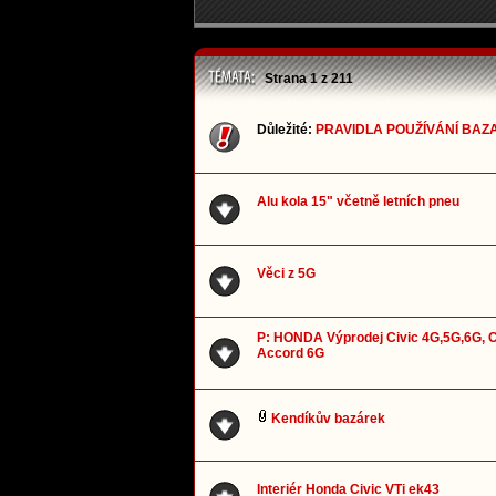
Strana
1
z
211
Důležité:
PRAVIDLA POUŽÍVÁNÍ BAZ
Alu kola 15" včetně letních pneu
Věci z 5G
P: HONDA Výprodej Civic 4G,5G,6G, 
Accord 6G
Kendíkův bazárek
Interiér Honda Civic VTi ek43