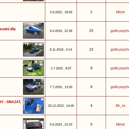
2
Minor
2.9.2022 , 18:05
radní díly
25
golbi.psych
9.4.2019 , 22:36
23
golbi.psych
8.11.2018 , 0:14
9
golbi.psych
2.7.2020 , 8:57
9
golbi.psych
7.7.2020 , 13:30
RV - SMAZAT,
4
Mr_xx
20.12.2023 , 14:45
0
Minor
5.6.2024 , 22:15