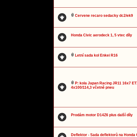
Cervene recaro sedacky dc2/ek9
Honda Civic aerodeck 1, 5 vtec díly
Letní sada kol Enkei R16
P: kola Japan Racing JR11 16x7 ET
4x100/114,3 včetně pneu
Prodám motor D14Z6 plus další díly
Deflektor - Sada deflektorů na Honda 