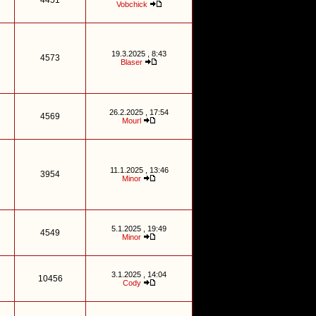
4451
Vobchick
19.3.2025 , 8:43
4573
Blaser
26.2.2025 , 17:54
4569
Mourl
11.1.2025 , 13:46
3954
Minor
5.1.2025 , 19:49
4549
Minor
3.1.2025 , 14:04
10456
Cody