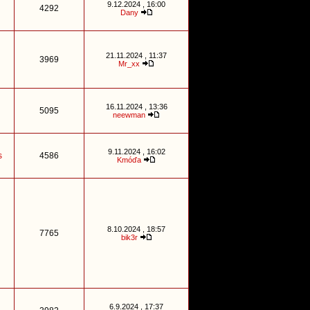
9.12.2024 , 16:00
4292
Dany
21.11.2024 , 11:37
3969
Mr_xx
16.11.2024 , 13:36
5095
neewman
9.11.2024 , 16:02
s
4586
Kmóďa
8.10.2024 , 18:57
7765
bik3r
6.9.2024 , 17:37