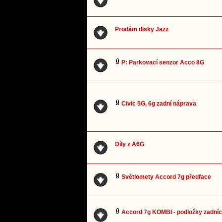
Prodám disky Jazz
P: Parkovací senzor Acco 8G
Civic 5G, 6g zadní náprava
Díly z A6G
Světlomety Accord 7g předface
Accord 7g KOMBI - podložky zadníc