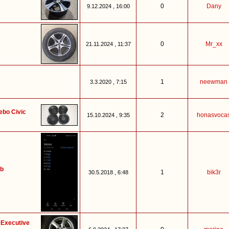
0
Dany
9.12.2024 , 16:00
0
Mr_xx
21.11.2024 , 11:37
1
neewman
3.3.2020 , 7:15
ebo Civic
2
honasvoca
15.10.2024 , 9:35
9b
1
bik3r
30.5.2018 , 6:48
 Executive