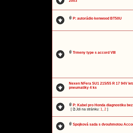
2003
P: autorádio kenwood BT50U
Trmeny type s accord VIII
Nexen NFera SU1 215/55 R 17 94V let
pneumatiky 4 ks
P: Kabel pro Honda diagnostiku be
[
Jdi na stránku:
1
,
2
]
Spojková sada s dvouhmotou Accord