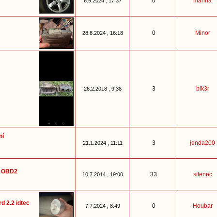
0
marina
6.9.2024 , 17:37
0
Minor
28.8.2024 , 16:18
3
bik3r
26.2.2018 , 9:38
ní
3
jenda200
21.1.2024 , 11:11
z OBD2
33
silenec
10.7.2014 , 19:00
 2.2 idtec
0
Houbar
7.7.2024 , 8:49