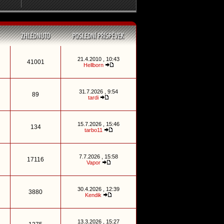
21.4.2010 , 10:43
41001
Hellborn
31.7.2026 , 9:54
89
tardi
15.7.2026 , 15:46
134
tarbo11
7.7.2026 , 15:58
17116
Vapor
30.4.2026 , 12:39
3880
Kendik
13.3.2026 , 15:27