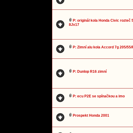
P: originál kola Honda Civic rozteč
8Jx17
P: Zimní alu kola Accord 7g 205/55
P: Dunlop R16 zimní
P: ecu P2E se spínačkou a imo
Prospekt Honda 2001