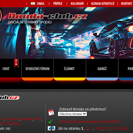
Zobrazit témata za předchozí:
orn
,
crxmann
,
Wayne
,
dark
,
Označit všechna témata jako přečtená
k
,
R3S
,
Bully
rum: nic
Jdi na stránku
1
,
2
,
3
...
209
,
210
,
211
Další