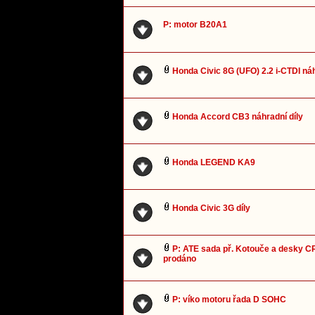
P: motor B20A1
Honda Civic 8G (UFO) 2.2 i-CTDI náh
Honda Accord CB3 náhradní díly
Honda LEGEND KA9
Honda Civic 3G díly
P: ATE sada př. Kotouče a desky C
prodáno
P: víko motoru řada D SOHC