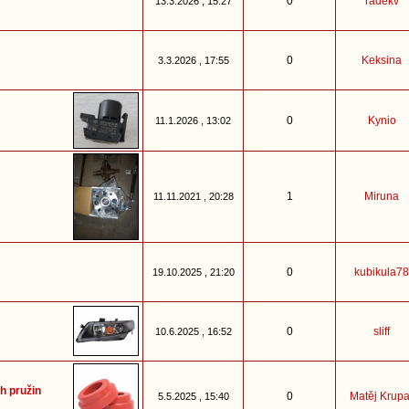
0
radekv
13.3.2026 , 15:27
0
Keksina
3.3.2026 , 17:55
0
Kynio
11.1.2026 , 13:02
1
Miruna
11.11.2021 , 20:28
0
kubikula78
19.10.2025 , 21:20
0
sliff
10.6.2025 , 16:52
h pružin
0
Matěj Krupa
5.5.2025 , 15:40