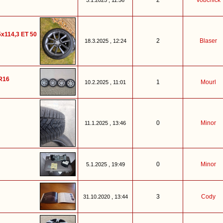
2
Vobchick
3.1.2025 , 11:56
 5x114,3 ET 50
2
Blaser
18.3.2025 , 12:24
/R16
1
Mourl
10.2.2025 , 11:01
0
Minor
11.1.2025 , 13:46
0
Minor
5.1.2025 , 19:49
3
Cody
31.10.2020 , 13:44