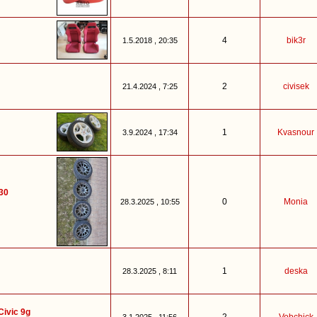
4
bik3r
1.5.2018 , 20:35
2
civisek
21.4.2024 , 7:25
1
Kvasnour
3.9.2024 , 17:34
30
0
Monia
28.3.2025 , 10:55
1
deska
28.3.2025 , 8:11
Civic 9g