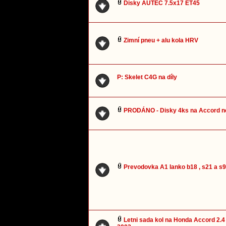
Disky AUTEC 7.5x17 ET45
Zimní pneu + alu kola HRV
P: Skelet C4G na díly
PRODÁNO - Disky 4ks na Accord n
Prevodovka A1 lanko b18 , s21 a s
Letni sada kol na Honda Accord 2.4