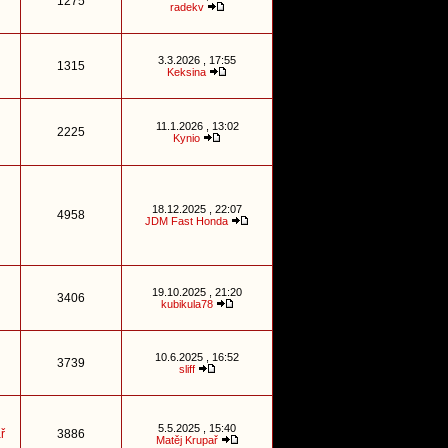
1275
radekv
3.3.2026 , 17:55
1315
Keksina
11.1.2026 , 13:02
2225
Kynio
18.12.2025 , 22:07
4958
JDM Fast Honda
19.10.2025 , 21:20
3406
kubikula78
10.6.2025 , 16:52
3739
sliff
5.5.2025 , 15:40
ř
3886
Matěj Krupař