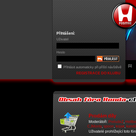
Přihlášení:
Uživatel
Heslo
[1]
Přihlásit automaticky při příští návštěvě
REGISTRACE DO KLUBU
Prodám díly
Moderátoři:
PreludeZ
,
Hellb
CJMonty
,
spoon
,
kojak
,
kandi
Uživatelé prohlížející toto fó