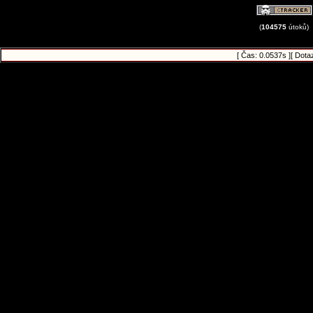
(
104575
útoků)
[ Čas: 0.0537s ][ Dota