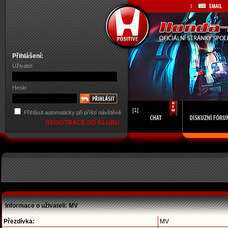
Přihlášení:
Uživatel
Heslo
[1]
Přihlásit automaticky při příští návštěvě
REGISTRACE DO KLUBU
Informace o uživateli: MV
Přezdívka:
MV