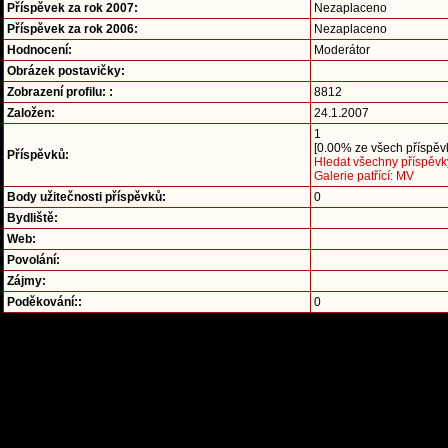
Příspěvek za rok 2007:
Nezaplaceno
Příspěvek za rok 2006:
Nezaplaceno
Hodnocení:
Moderátor
Obrázek postavičky:
Zobrazení profilu: :
8812
Založen:
24.1.2007
1
[0.00% ze všech příspěvk
Příspěvků:
Hledat všechny příspěvk
Galerie patřící: MV
Body užitečnosti příspěvků:
0
Bydliště:
Web:
Povolání:
Zájmy:
Poděkování::
0