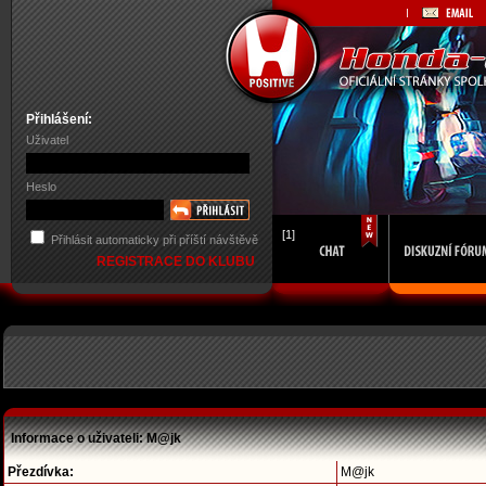
Přihlášení:
Uživatel
Heslo
[1]
Přihlásit automaticky při příští návštěvě
REGISTRACE DO KLUBU
Informace o uživateli: M@jk
Přezdívka:
M@jk