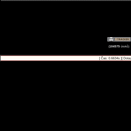
(
104575
útoků)
[ Čas: 0.6634s ][ Dota