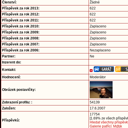
Členství:
Žádné
Příspěvek za rok 2013:
622
Příspěvek za rok 2012:
622
Příspěvek za rok 2011:
622
Příspěvek za rok 2010:
Zaplaceno
Příspěvek za rok 2009:
Zaplaceno
Příspěvek za rok 2008:
Zaplaceno
Příspěvek za rok 2007:
Zaplaceno
Příspěvek za rok 2006:
Nezaplaceno
Partner:
Ne
Inzerent do:
Kontakt:
Hodnocení:
Moderátor
Obrázek postavičky:
Zobrazení profilu: :
54139
Založen:
17.6.2007
17754
[1.69% ze všech příspěvk
Příspěvků:
Hledat všechny příspěvk
Galerie patřící: M@jk