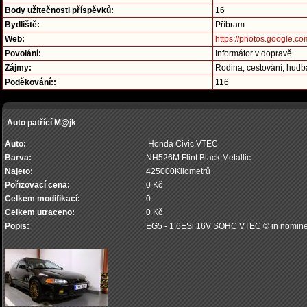
Body užitečnosti příspěvků:
16
Bydliště:
Příbram
Web:
https://photos.google.c
Povolání:
Informátor v dopravě
Zájmy:
Rodina, cestování, hudba
Poděkování::
116
Auto patřící M@jk
Auto:
Honda Civic VTEC
Barva:
NH526M Flint Black Metallic
Najeto:
425000Kilometrů
Pořizovací cena:
0 Kč
Celkem modifikací:
0
Celkem utraceno:
0 Kč
Popis:
EG5 - 1.6ESi 16V SOHC VTEC © in nomine 