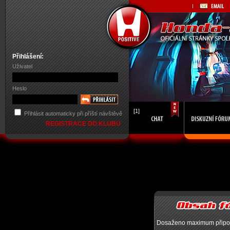
Přihlášení:
Uživatel
Heslo
[1]
Přihlásit automaticky při příští návštěvě
REGISTRACE DO KLUBU
Dosaženo maximum připojen