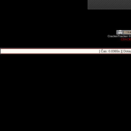
CrackerTracker ©
CBACK
[ Čas: 0.0365s ][ Dota