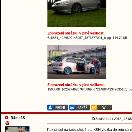
Zobrazení obrázku v plné velikosti.
616834_4024600145957_1873877001_o.jpg, 144.79 kB
Zobrazení obrázku v plné velikosti.
1500808_10202749287645869_6721468442347635151_o.jp
R4ms3S
Zaslal: 11.11.2012 , 18:
Pak přišel na řadu olej, filtr a K&N vložka do orig s