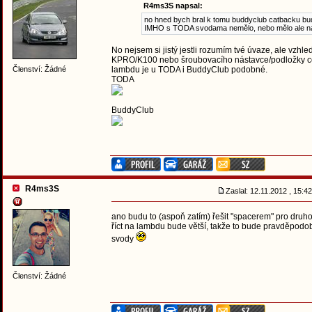
R4ms3S napsal:
no hned bych bral k tomu buddyclub catbacku bu
IMHO s TODA svodama nemělo, nebo mělo ale ná ur
No nejsem si jistý jestli rozumím tvé úvaze, ale vzhl
KPRO/K100 nebo šroubovacího nástavce/podložky co 
Členství: Žádné
lambdu je u TODA i BuddyClub podobné.
TODA
BuddyClub
R4ms3S
Zaslal: 12.11.2012 , 15:
ano budu to (aspoň zatím) řešit "spacerem" pro druh
říct na lambdu bude větší, takže to bude pravděpodob
svody
Členství: Žádné