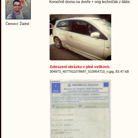
Konečně doma na dvoře + orig techničák z itálie:
Členství: Žádné
Zobrazení obrázku v plné velikosti.
304973_4077911078697_510954710_n.jpg, 83.47 kB