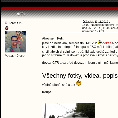
Zaslal: 11.11.2012 ,
R4ms3S
18:02 Naposledy upravil 
dne 25.5.2014 , 11:44, celk
upraveno 12 krát.
Ahoj jsem Petr,
ještě do nedávna jsem vlastnil MG ZR:
odkaz
a po
kdy jezdila ta polepené Integra a ESO měl tu bílou) a
chvíli abych si splnil sen... pár lidi zde určitě zah
jedno stříbrné CTR dovezl a prodával i když s pár ch
Členství: Žádné
dovezl CTR a už před dovozem jsem s ním měl jasné 
Všechny fotky, videa, popis
včetně plánů, snů a tak
Koupě: