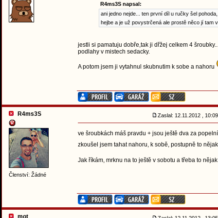
R4ms3S napsal:
ani jedno nejde... ten první díl u ručky šel poho
hejbe a je už povystrčená ale prostě něco jí tam 
jestli si pamatuju dobře,tak ji dřžej celkem 4 šroub
podlahy v mistech sedacky.
A potom jsem ji vytahnul skubnutim k sobe a nahoru
R4ms3S
Zaslal: 12.11.2012 , 10:
ve šroubkách máš pravdu + jsou ještě dva za popelní
zkoušel jsem tahat nahoru, k sobě, postupně to nějak
Jak říkám, mrknu na to ještě v sobotu a třeba to něja
Členství: Žádné
mot