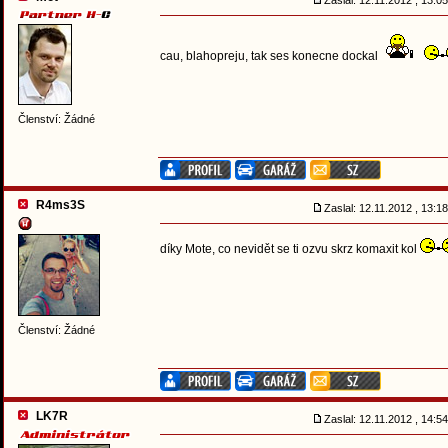
Zaslal: 12.11.2012 , 13:
cau, blahopreju, tak ses konecne dockal
Členství: Žádné
R4ms3S
Zaslal: 12.11.2012 , 13:
díky Mote, co nevidět se ti ozvu skrz komaxit kol
Členství: Žádné
LK7R
Zaslal: 12.11.2012 , 14: