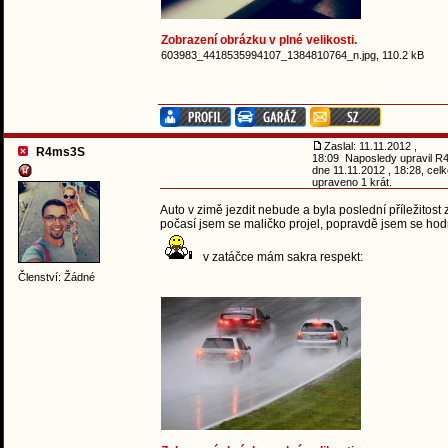
Zobrazení obrázku v plné velikosti.
603983_4418535994107_1384810764_n.jpg, 110.2 kB
Zaslal: 11.11.2012 ,
R4ms3S
18:09 Naposledy upravil 
dne 11.11.2012 , 18:28, cel
upraveno 1 krát.
Auto v zimě jezdit nebude a byla poslední příležitost
počasí jsem se maličko projel, popravdě jsem se hodn
v zatáčce mám sakra respekt:
Členství: Žádné