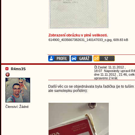
Zobrazení obrázku v plné velikosti.
614900_4035667382631_140147033_o.jpg, 609.83 kB
Zaslal: 11.11.2012 ,
R4ms3S
18:07 Naposledy upravil 
dne 11.11.2012 , 21:46, cel
upraveno 2 krát.
Další věc co se objednávala byla řadička (je to tuším
ale samolepku pořídím):
Členství: Žádné