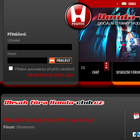
Přihlášení:
Uživatel
Heslo
[1]
Přihlásit automaticky při příští návštěvě
REGISTRACE DO KLUBU
R4ms3S: Honda Civic EP3 - track tool
Fórum:
Showroom