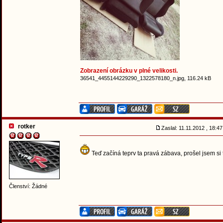
Zobrazení obrázku v plné velikosti.
36541_4455144229290_1322578180_n.jpg, 116.24 kB
rotker
Zaslal: 11.11.2012 , 18:
Teď začíná teprv ta pravá zábava, prošel jsem si
Členství: Žádné