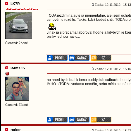
LK7R
Zaslal: 12.11.2012 , 15:
TODA jezdím na autě já momentálně, ale jsem ochoten
cenovému rozdílu. Takže, když budeš chtít, TODA pro
Jinak já s brzdama laboroval hodně a kdybych je koupi
pístky jednou navíc...
Členství: Žádné
R4ms3S
Zaslal: 12.11.2012 , 15:
no hned bych bral k tomu buddyclub catbacku buddyc
IMHO s TODA svodama nemělo, nebo mělo ale ná určit
Členství: Žádné
rotker
Zaslal: 12.11.2012 , 15: