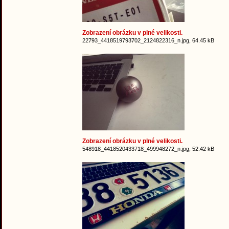
Zobrazení obrázku v plné velikosti.
22793_4418519793702_2124822316_n.jpg, 64.45 kB
Zobrazení obrázku v plné velikosti.
548918_4418520433718_499948272_n.jpg, 52.42 kB