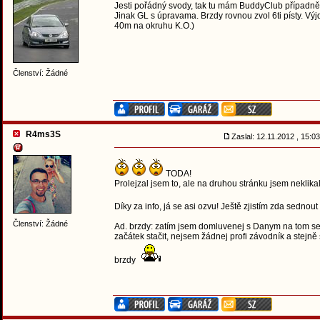
Jesti pořádný svody, tak tu mám BuddyClub případně 
Jinak GL s úpravama. Brzdy rovnou zvol 6ti písty. Vý
40m na okruhu K.O.)
Členství: Žádné
R4ms3S
Zaslal: 12.11.2012 , 15:
TODA!
Prolejzal jsem to, ale na druhou stránku jsem neklikal
Díky za info, já se asi ozvu! Ještě zjistím zda sedno
Členství: Žádné
Ad. brzdy: zatím jsem domluvenej s Danym na tom setu
začátek stačit, nejsem žádnej profi závodník a stejn
brzdy