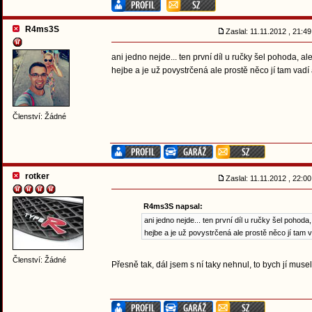
R4ms3S
Zaslal: 11.11.2012 , 21:
ani jedno nejde... ten první díl u ručky šel pohoda, 
hejbe a je už povystrčená ale prostě něco jí tam vadí
Členství: Žádné
rotker
Zaslal: 11.11.2012 , 22:
R4ms3S napsal:
ani jedno nejde... ten první díl u ručky šel poho
hejbe a je už povystrčená ale prostě něco jí tam 
Členství: Žádné
Přesně tak, dál jsem s ní taky nehnul, to bych jí mus