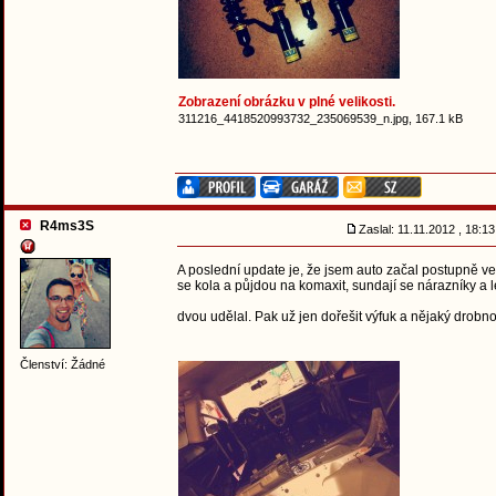
Zobrazení obrázku v plné velikosti.
311216_4418520993732_235069539_n.jpg, 167.1 kB
R4ms3S
Zaslal: 11.11.2012 , 18:
A poslední update je, že jsem auto začal postupně vev
se kola a půjdou na komaxit, sundají se nárazníky a l
dvou udělal. Pak už jen dořešit výfuk a nějaký drobno
Členství: Žádné