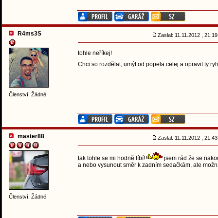
R4ms3S
Zaslal: 11.11.2012 , 21:
tohle neříkej!
Chci so rozdělat, umýt od popela celej a opravit ty 
Členství: Žádné
master88
Zaslal: 11.11.2012 , 21:
tak tohle se mi hodně líbí!
jsem rád že se nako
a nebo vysunout směr k zadním sedačkám, ale možná s
Členství: Žádné