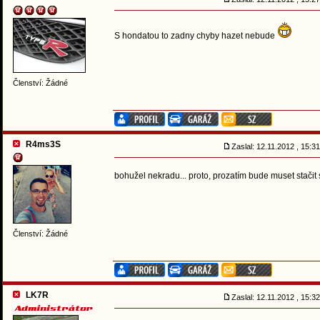
S hondatou to zadny chyby hazet nebude
Členství: Žádné
R4ms3S
Zaslal: 12.11.2012 , 15:
bohužel nekradu... proto, prozatím bude muset stačit
Členství: Žádné
LK7R
Zaslal: 12.11.2012 , 15: