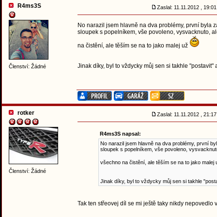
R4ms3S
Zaslal: 11.11.2012 , 19:
No narazil jsem hlavně na dva problémy, první byla z
sloupek s popelníkem, vše povoleno, vysvacknuto, ale
na čistění, ale těším se na to jako malej už
Jinak díky, byl to vždycky můj sen si takhle "postavit"
Členství: Žádné
rotker
Zaslal: 11.11.2012 , 21:
R4ms3S napsal:
No narazil jsem hlavně na dva problémy, první by
sloupek s popelníkem, vše povoleno, vysvacknuto, 
všechno na čistění, ale těším se na to jako malej
Členství: Žádné
Jinak díky, byl to vždycky můj sen si takhle "post
Tak ten střeovej díl se mi ještě taky nikdy nepovedlo