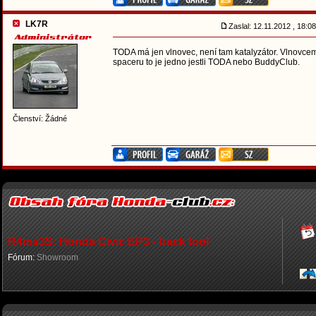
LK7R
Zaslal: 12.11.2012 , 18:
TODA má jen vlnovec, není tam katalyzátor. Vlnovcem
spaceru to je jedno jestli TODA nebo BuddyClub.
Členství: Žádné
R4ms3S: Honda Civic EP3 - track tool
Fórum:
Showroom