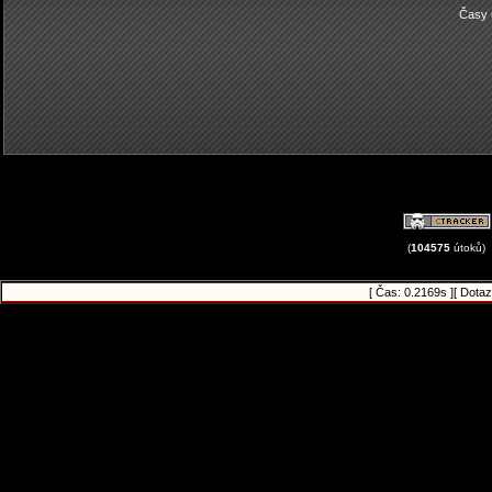
Časy 
(
104575
útoků)
[ Čas: 0.2169s ][ Dotaz