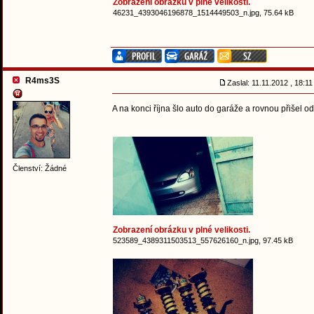
Zobrazení obrázku v plné velikosti.
46231_4393046196878_1514449503_n.jpg, 75.64 kB
R4ms3S
Zaslal: 11.11.2012 , 18:1
A na konci října šlo auto do garáže a rovnou přišel 
Členství: Žádné
Zobrazení obrázku v plné velikosti.
523589_4389311503513_557626160_n.jpg, 97.45 kB