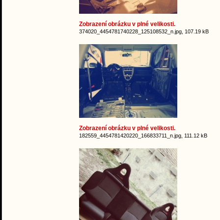
Zobrazení obrázku v plné velikosti.
374020_4454781740228_125108532_n.jpg, 107.19 kB
Zobrazení obrázku v plné velikosti.
182559_4454781420220_166833711_n.jpg, 111.12 kB