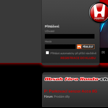
Přihlášení:
Uživatel
Heslo
[1]
Přihlásit automaticky při příští návštěvě
REGISTRACE DO KLUBU
P: Parkovací senzor Acco 8G
Fórum:
Prodám díly