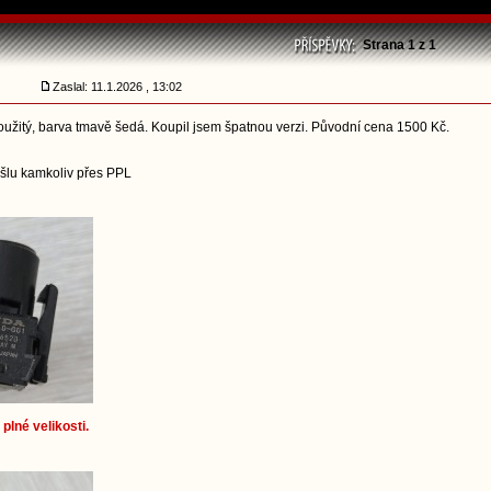
Strana
1
z
1
Zaslal: 11.1.2026 , 13:02
použitý, barva tmavě šedá. Koupil jsem špatnou verzi. Původní cena 1500 Kč.
ošlu kamkoliv přes PPL
plné velikosti.