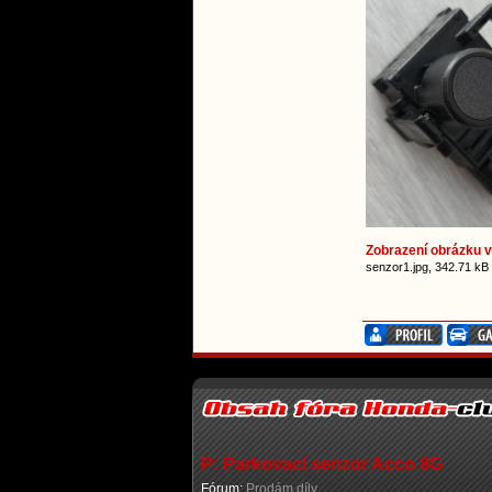
Zobrazení obrázku v 
senzor1.jpg, 342.71 kB
P: Parkovací senzor Acco 8G
Fórum:
Prodám díly