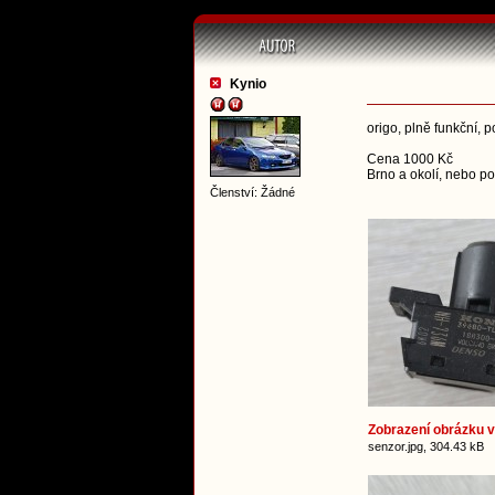
Kynio
origo, plně funkční, 
Cena 1000 Kč
Brno a okolí, nebo p
Členství: Žádné
Zobrazení obrázku v 
senzor.jpg, 304.43 kB