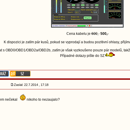
Cena kabelu je
600
,-
500,-
K dispozici je zatím pár kusů, pokud se vyprodají a budou pozitivní ohlasy, přij
t s OBD0/OBD1/OBD2a/OBD2b, zatím je však vyzkoušeno pouze pár modelů, takže ko
Případné dotazy pište do SZ
Zaslal: 22.7.2014 , 17:18
sem nečekal
nikoho to nezaujalo?