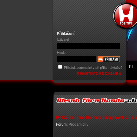
Přihlášení:
Uživatel
Heslo
[1]
Přihlásit automaticky při příští návštěvě
REGISTRACE DO KLUBU
P: Kabel pro Honda diagnostiku 
Fórum:
Prodám díly