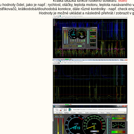
Krátká ukázka funkce ruského softwaru:
video
 hodnoty čidel, jako je např.: rychlost, otáčky, teplota motoru, teplota nasávaného
í vstřikovačů, krátkodobá/dlouhodobá korekce, dále různé kontrolky - např. check engin
Hodnoty je možné ukládat a následně přehrát / zobrazit v g