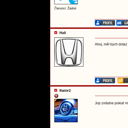
Členství: Žádné
Hali
Ahoj, měl bych dotaz 
lhator2
Jop zvládne pokiaľ m