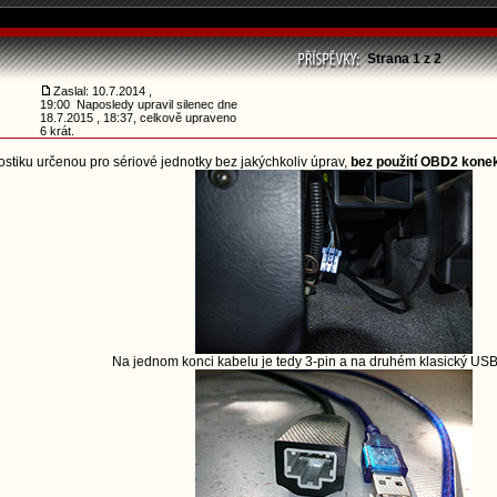
Strana
1
z
2
Zaslal: 10.7.2014 ,
19:00 Naposledy upravil silenec dne
18.7.2015 , 18:37, celkově upraveno
6 krát.
stiku určenou pro sériové jednotky bez jakýchkoliv úprav,
bez použití OBD2 kone
Na jednom konci kabelu je tedy 3-pin a na druhém klasický USB