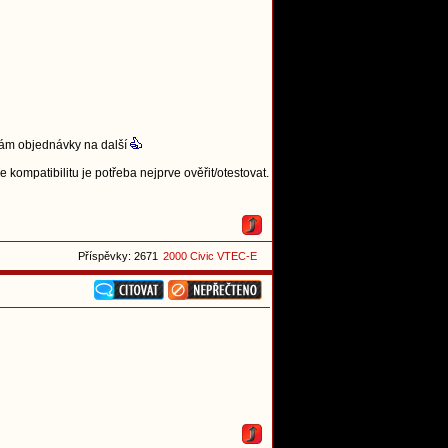
ímám objednávky na další
mpatibilitu je potřeba nejprve ověřit/otestovat.
Příspěvky: 2671
2000 Civic VTEC-E