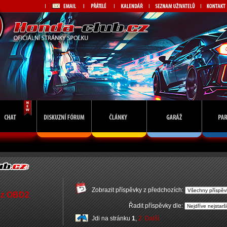
Zobrazit příspěvky z předchozích:
bez OBD2
Řadit příspěvky dle:
Jdi na stránku
1
,
2
Další