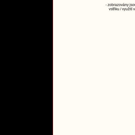
- zobrazovány jsou
vstřiku / využit