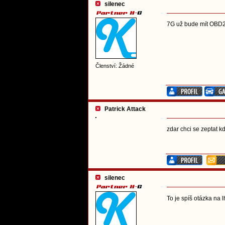
silenec
7G už bude mít OBD2 
Členství: Žádné
Patrick Attack
zdar chci se zeptat k
silenec
To je spíš otázka na 