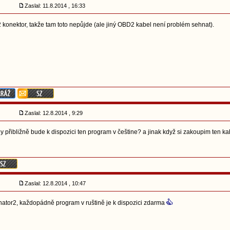
Zaslal: 11.8.2014 , 16:33
konektor, takže tam toto nepůjde (ale jiný OBD2 kabel není problém sehnat).
Zaslal: 12.8.2014 , 9:29
dy přibližně bude k dispozici ten program v češtine? a jinak když si zakoupim ten k
Zaslal: 12.8.2014 , 10:47
lhator2, každopádně program v ruštině je k dispozici zdarma