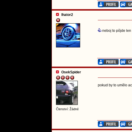
lhator2
neboj to pôjde len
OsekSpider
pokud by to umělo ac
Členství: Žádné