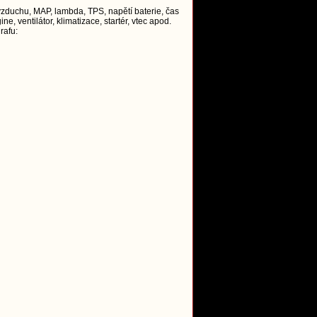
 vzduchu, MAP, lambda, TPS, napětí baterie, čas
e, ventilátor, klimatizace, startér, vtec apod.
rafu: