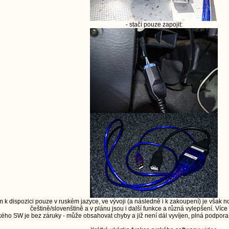
- stačí pouze zapojit:
m k dispozici pouze v ruském jazyce, ve vývoji (a následně i k zakoupení) je však no
češtině/slovenštině a v plánu jsou i další funkce a různá vylepšení. Více 
ského SW je bez záruky - může obsahovat chyby a již není dál vyvíjen, plná podpo