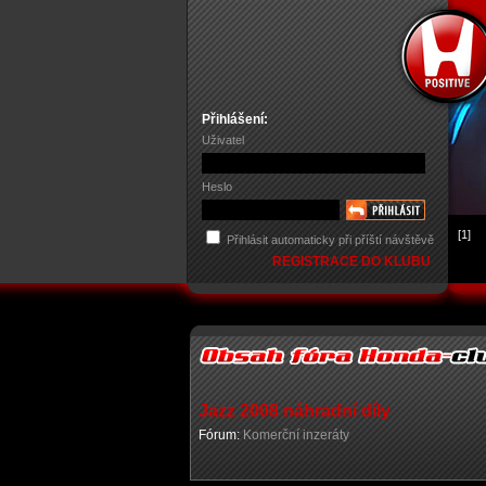
Přihlášení:
Uživatel
Heslo
[1]
Přihlásit automaticky při příští návštěvě
REGISTRACE DO KLUBU
Jazz 2008 náhradní díly
Fórum:
Komerční inzeráty