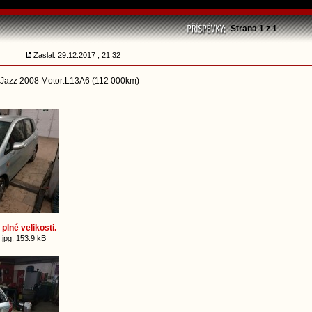
Strana
1
z
1
Zaslal: 29.12.2017 , 21:32
 Jazz 2008 Motor:L13A6 (112 000km)
plné velikosti.
jpg, 153.9 kB