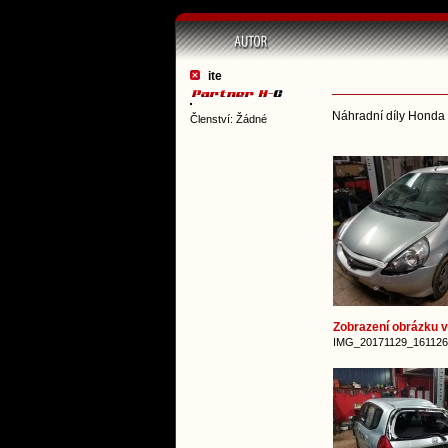
ite
Náhradní díly Honda
Členství: Žádné
Zobrazení obrázku v 
IMG_20171129_161126.