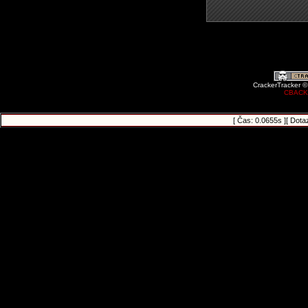
CrackerTracker ©
CBACK
[ Čas: 0.0655s ][ Dota