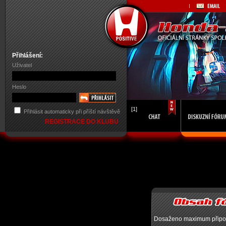
Přihlášení:
Uživatel
Heslo
[1]
Přihlásit automaticky při příští návštěvě
REGISTRACE DO KLUBU
Dosaženo maximum připojen