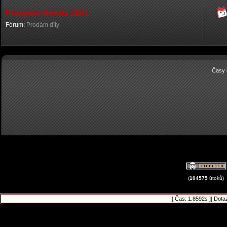
Prospekt Honda 2001
Fórum:
Prodám díly
Časy 
(
104575
útoků)
[ Čas: 1.8592s ][ Dota