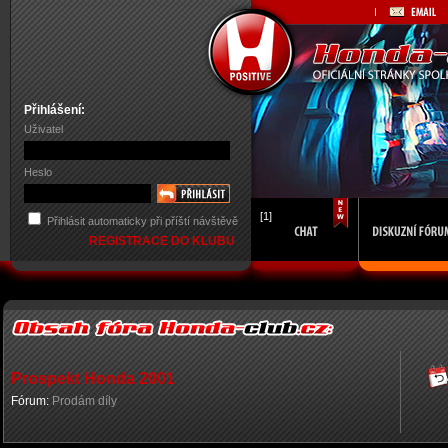
Přihlášení:
Uživatel
Heslo
[1]
Přihlásit automaticky při příští návštěvě
REGISTRACE DO KLUBU
Prospekt Honda 2001
Fórum:
Prodám díly