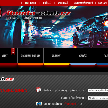
19 NASKLADNEN
Zobrazit příspěvky z předchozích:
Řadit příspěvky dle:
Jdi na stránku
Předchozí
1
,
2