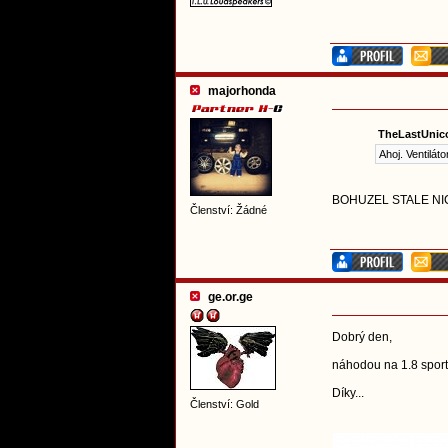
majorhonda
TheLastUnico
Ahoj. Ventiláto
BOHUZEL STALE NI
Členství: Žádné
ge.or.ge
Dobrý den,
náhodou na 1.8 sport 
Díky...
Členství: Gold