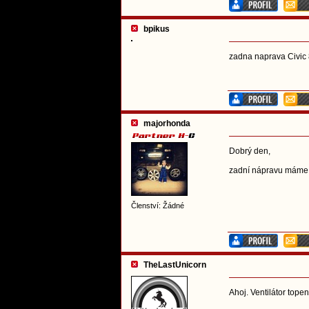
bpikus
zadna naprava Civic 
majorhonda
Dobrý den,
zadní nápravu máme
Členství: Žádné
TheLastUnicorn
Ahoj. Ventilátor topen