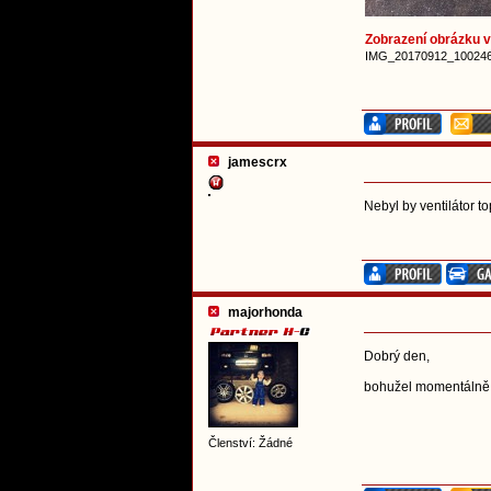
Zobrazení obrázku v 
IMG_20170912_100246 (
jamescrx
Nebyl by ventilátor 
majorhonda
Dobrý den,
bohužel momentáln
Členství: Žádné