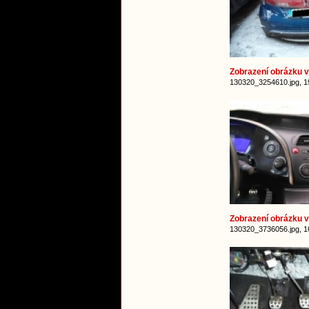
Zobrazení obrázku v 
130320_3254610.jpg, 1
Zobrazení obrázku v 
130320_3736056.jpg, 1