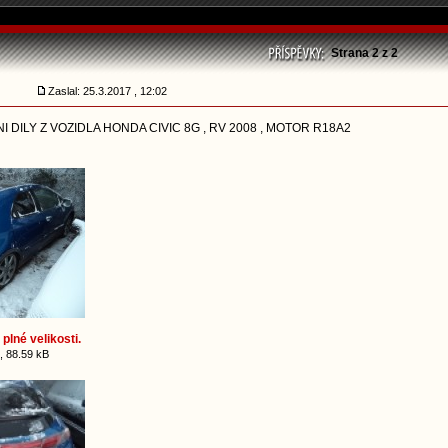
Strana
2
z
2
Zaslal: 25.3.2017 , 12:02
DILY Z VOZIDLA HONDA CIVIC 8G , RV 2008 , MOTOR R18A2
plné velikosti.
, 88.59 kB