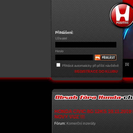
Přihlášení:
Uživatel
Heslo
[1]
Přihlásit automaticky při příští návštěvě
REGISTRACE DO KLUBU
HONDA CIVIC 8G 12KS 19.11.20
NOVY VUZ !!!
Fórum:
Komerční inzeráty