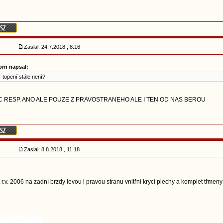
Zaslal: 24.7.2018 , 8:16
rn napsal:
r topení stále není?
C RESP. ANO ALE POUZE Z PRAVOSTRANEHO ALE I TEN OD NAS BEROU
Zaslal: 8.8.2018 , 11:18
r.v. 2006 na zadní brzdy levou i pravou stranu vnitřní krycí plechy a komplet třmeny