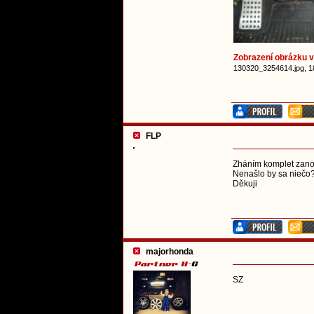
Zobrazení obrázku v 
130320_3254614.jpg, 1
FLP
Zháním komplet zanov
Nenašlo by sa niečo
Děkuji
majorhonda
SZ