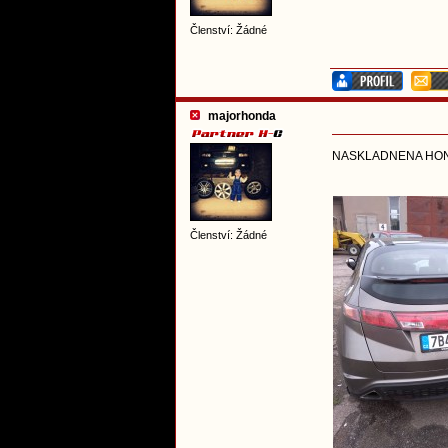
Členství: Žádné
majorhonda
NASKLADNENA HOND
Členství: Žádné