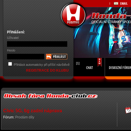
Přihlášení:
Uživatel
Heslo
[1]
Přihlásit automaticky při příští návštěvě
REGISTRACE DO KLUBU
Civic 5G, 6g zadní náprava
Fórum:
Prodám díly