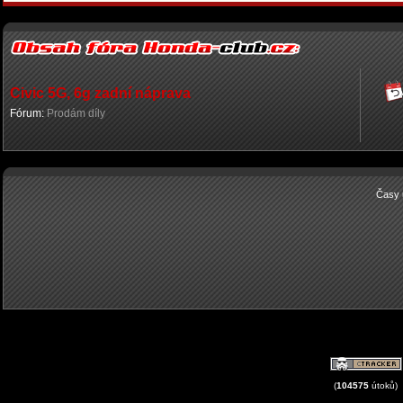
Civic 5G, 6g zadní náprava
Fórum:
Prodám díly
Časy 
(
104575
útoků)