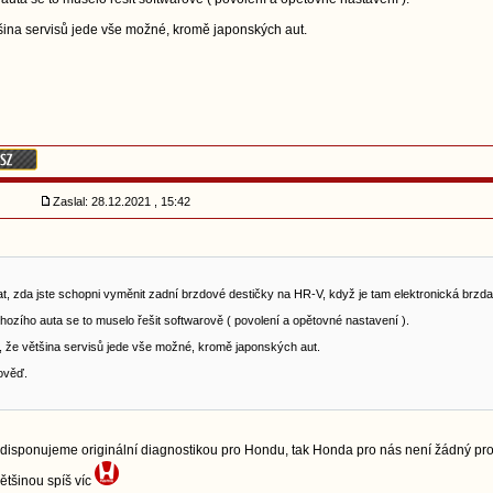
tšina servisů jede vše možné, kromě japonských aut.
Zaslal: 28.12.2021 , 15:42
t, zda jste schopni vyměnit zadní brzdové destičky na HR-V, když je tam elektronická brzda
ozího auta se to muselo řešit softwarově ( povolení a opětovné nastavení ).
, že většina servisů jede vše možné, kromě japonských aut.
ověď.
disponujeme originální diagnostikou pro Hondu, tak Honda pro nás není žádný p
ětšinou spíš víc