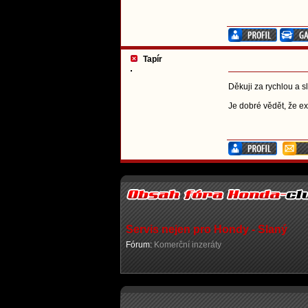
Tapír
Děkuji za rychlou a 
Je dobré vědět, že ex
Servis nejen pro Hondy - Slaný
Fórum:
Komerční inzeráty