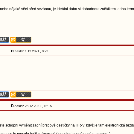
s nebo nějaké věci před sezónou, je ideální doba si dohodnout začátkem ledna ter
Zaslal: 1.12.2021 , 0:23
Zaslal: 28.12.2021 , 15:15
ste schopni vyměnit zadní brzdové destičky na HR-V, když je tam elektronická brzd
uta se to muselo řešit softwarově ( povolení a opětovné nastavení ).