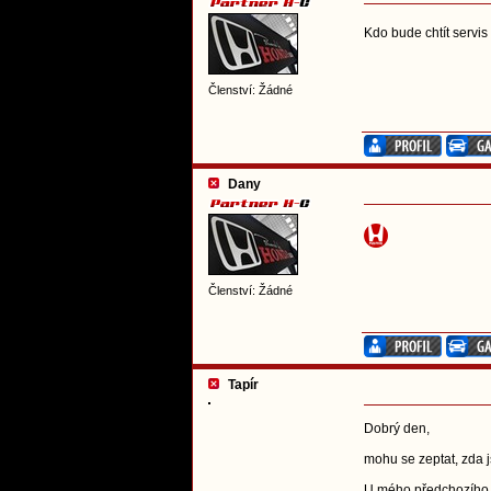
Kdo bude chtít servi
Členství: Žádné
Dany
Členství: Žádné
Tapír
Dobrý den,
mohu se zeptat, zda j
U mého předchozího a