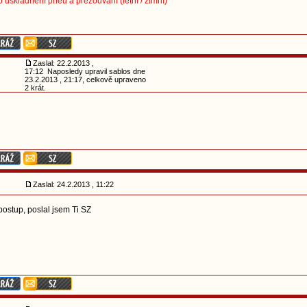
 uskladnění pneu a přezouvání (letní / zimní)
Zaslal: 22.2.2013 ,
17:12 Naposledy upravil sablos dne
23.2.2013 , 21:17, celkově upraveno
2 krát.
Zaslal: 24.2.2013 , 11:22
 postup, poslal jsem Ti SZ