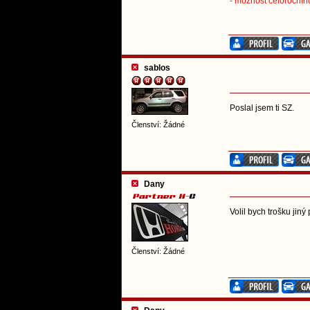
- možnost celoročního
sablos
Poslal jsem ti SZ.
Členství: Žádné
Dany
Volil bych trošku jiný
Členství: Žádné