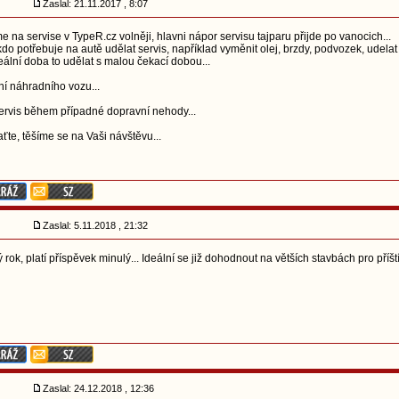
Zaslal: 21.11.2017 , 8:07
na servise v TypeR.cz volněji, hlavni nápor servisu tajparu přijde po vanocich...
o potřebuje na autě udělat servis, například vyměnit olej, brzdy, podvozek, udelat
deální doba to udělat s malou čekací dobou...
ní náhradního vozu...
ervis během případné dopravní nehody...
ťte, těšíme se na Vaši návštěvu...
Zaslal: 5.11.2018 , 21:32
 rok, platí příspěvek minulý... Ideální se již dohodnout na větších stavbách pro příšt
Zaslal: 24.12.2018 , 12:36