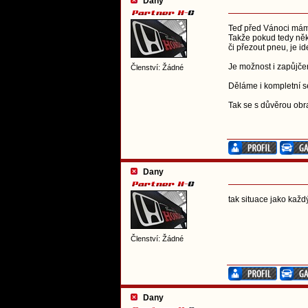
Dany
Teď před Vánoci máme 
Takže pokud tedy někd
či přezout pneu, je i
Je možnost i zapůjče
Členství: Žádné
Děláme i kompletní s
Tak se s důvěrou obra
Dany
tak situace jako každý
Členství: Žádné
Dany