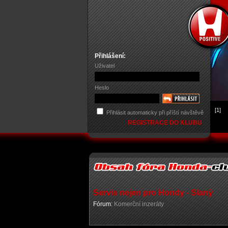
Přihlášení:
Uživatel
Heslo
[1]
Přihlásit automaticky při příští návštěvě
REGISTRACE DO KLUBU
Servis nejen pro Hondy - Slaný
Fórum:
Komerční inzeráty