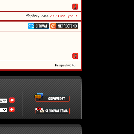
Příspěvky: 2344
2002 Civic Type-R
Příspěvky: 46