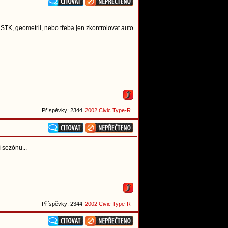
 STK, geometrii, nebo třeba jen zkontrolovat auto
Příspěvky: 2344
2002 Civic Type-R
í sezónu...
Příspěvky: 2344
2002 Civic Type-R