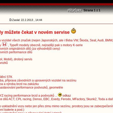
Strana
1
z
1
Zaslal: 22.2.2013 , 14:44
dy můžete čekat v novém servise
a vozidel všech značek (nejen Japonských, ale i třeba VW, Škoda, Seat, Audi, BMW,..
zy
, TypeR modely obecně, nejraději pak s motory K-serie
ovních originálních dílů (za výhodnější ceny)
novních performance dílů
ol, Mobil), drobný servis
dvozků
ištění STK
žba, příprava závodních a upravených vozidel na sezónu
vba a výroba brzd na zakázku
 nastavování performance podvozků, geometrie
YZ racing performance brzd a podvozků ...
odkaz
e dílů ACT, CPL racing, Denso, EBC, Exedy, Ferodo, MFactory, Skunk2, Toda a dal
o uskladnění vozu nebo jen přes zimu mimo sezónu, prostory jsou se zabezpečení
ení baterie a pod.)