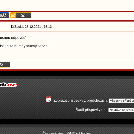
Zaslal: 28.12.2021 , 16:13
slušnou odpověď.
istuje za humny takový servis.
Zobrazit příspěvky z předchozích:
Řadit příspěvky dle:
Časy uváděny v GMT + 1 hodina