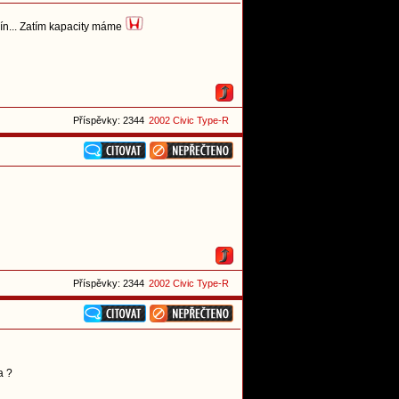
mín... Zatím kapacity máme
Příspěvky: 2344
2002 Civic Type-R
Příspěvky: 2344
2002 Civic Type-R
a ?