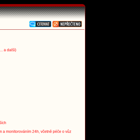
. a další)
ších
m a monitorováním 24h, včetně péče o vůz