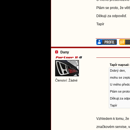
Ptám se proto, že vě
Děkuji za odpověď.
Tapír
Dany
Tapír napsal:
Dobrý den,
mohu se zepta
Členství: Žádné
U mého předch
Ptám se proto
Děkuji za odp
Tapír
Vzhledem k tomu, že 
značkovém servise, v