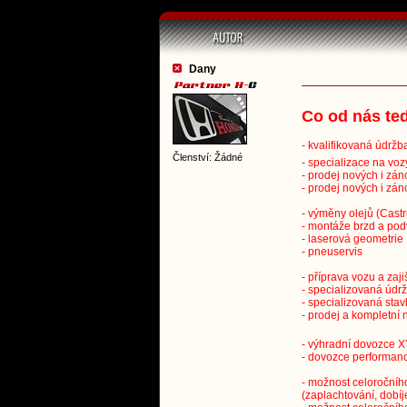
Dany
Co od nás te
- kvalifikovaná údržb
Členství: Žádné
- specializace na vo
- prodej nových i zán
- prodej nových i zá
- výměny olejů (Castr
- montáže brzd a po
- laserová geometrie
- pneuservis
- příprava vozu a zaj
- specializovaná údr
- specializovaná sta
- prodej a kompletní
- výhradní dovozce X
- dovozce performanc
- možnost celoročníh
(zaplachtování, dobíj