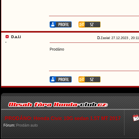
D.a.l.i
Zaslal: 27.12.2023 , 20:
Prodáno
:PRODÁNO: Honda Civic 10G sedan 1.5T MT 2017
Fórum:
Prodám auto