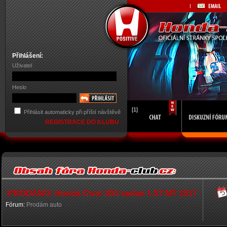
Přihlášení:
Uživatel
Heslo
[1]
Přihlásit automaticky při příští návštěvě
REGISTRACE DO KLUBU
:PRODÁNO: Honda Civic 10G sedan 1.5T MT 2017
Fórum:
Prodám auto