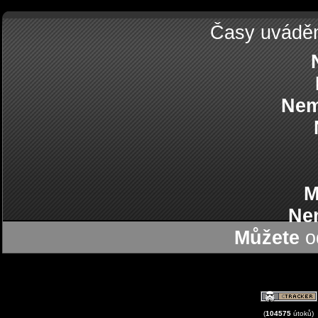
Časy uvádě
Nem
M
Ne
Můžete
od
(
104575
útoků)