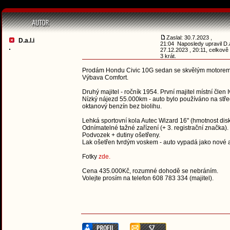
Zaslal: 30.7.2023 ,
D.a.l.i
21:04 Naposledy upravil D.a
27.12.2023 , 20:11, celkov
3 krát.
Prodám Hondu Civic 10G sedan se skvělým motorem 1.
Výbava Comfort.
Druhý majitel - ročník 1954. První majitel místní člen 
Nízký nájezd 55.000km - auto bylo používáno na středn
oktanový benzín bez biolihu.
Lehká sportovní kola Autec Wizard 16" (hmotnost disk
Odnímatelné tažné zařízení (+ 3. registrační značka).
Podvozek + dutiny ošetřeny.
Lak ošetřen tvrdým voskem - auto vypadá jako nové a
Fotky
zde.
Cena 435.000Kč, rozumné dohodě se nebráním.
Volejte prosím na telefon 608 783 334 (majitel).