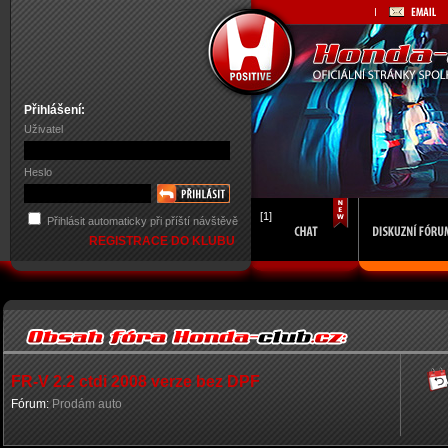
Přihlášení:
Uživatel
Heslo
[1]
Přihlásit automaticky při příští návštěvě
REGISTRACE DO KLUBU
FR-V 2.2 ctdi 2008 verze bez DPF
Fórum:
Prodám auto