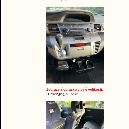
Zobrazení obrázku v plné velikosti.
LOqxZv.jpeg, 49.72 kB