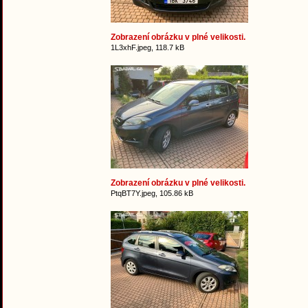
Zobrazení obrázku v plné velikosti.
1L3xhF.jpeg, 118.7 kB
Zobrazení obrázku v plné velikosti.
PtqBT7Y.jpeg, 105.86 kB