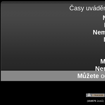
Časy uvádě
Nem
M
Ne
Můžete
od
(
104575
útoků)