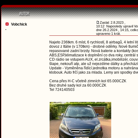
Zaslal: 2.8.2023 ,
Vobchick
10:12 Naposledy upravil Vo
dne 26.2.2024 , 14:15, celk
upraveno 1 krát.
Najeto 236tkm. 6 míst, 6 rychlostí, 8 airbagů, 4 letní
dovoz z Itálie (v 170tkm) - drobné oděrky. Nové tlumi
repasované zadní brzdy. Nová baterie a kontakty (kost
ABS,ESP,klimatizace k doplnění co dva roky, centrál 
CD rádio se vstupem AUX, el.zrcátka,imobilizér, couva
šlape, nekouří atp, ale už nejezdíme dálky a přecház
Update - Vyměněna řídící jednotka motoru a nahrána 
klobouk. Auto frčí jako za mlada. Lemy ani spodky dve
Cena přes H-C včetně zimních kol 65.000CZK
Bez druhé sady kol za 60.000CZK
Tel 724140503