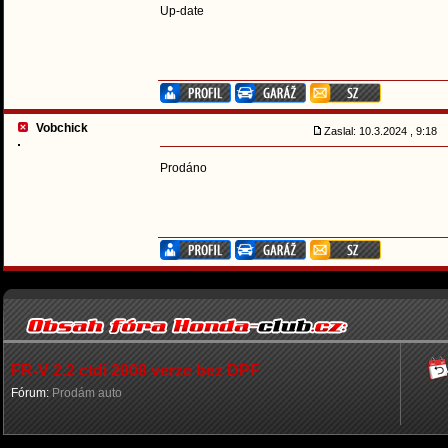
Up-date
Vobchick
Zaslal: 10.3.2024 , 9:18
Prodáno
FR-V 2.2 ctdi 2008 verze bez DPF
Fórum:
Prodám auto