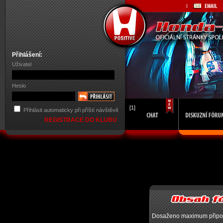
Přihlášení:
Uživatel
Heslo
[1]
Přihlásit automaticky při příští návštěvě
REGISTRACE DO KLUBU
Dosaženo maximum připojen