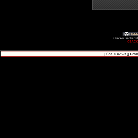
CrackerTracker ©
CBACK
[ Čas: 0.0252s ][ Dota