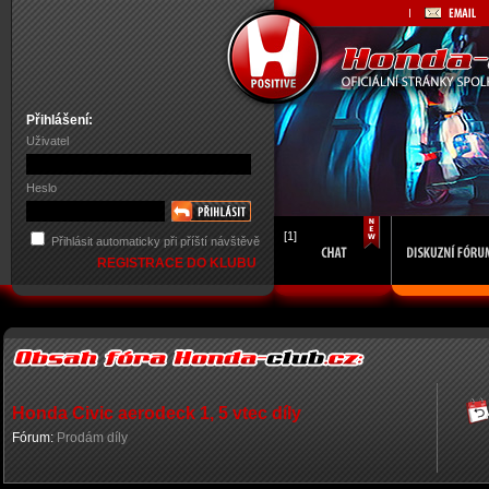
Přihlášení:
Uživatel
Heslo
[1]
Přihlásit automaticky při příští návštěvě
REGISTRACE DO KLUBU
Honda Civic aerodeck 1, 5 vtec díly
Fórum:
Prodám díly