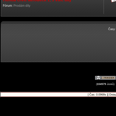
Fórum:
Prodám díly
Časy 
(
104575
útoků)
[ Čas: 0.0968s ][ Dota