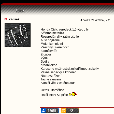
civisek
Zaslal: 21.4.2024 , 7:25
Honda Civic aerodeck 1,5 vtec díly
Stříbrná metalíza
Rozprodán díly zatím vše je
Auto pojízdné
Motor kompletní
Všechny Dveře boční
Zadní dveře
Zrcátka
Výfuk
Světla
přední okno
Karoserie možnost si zní odříznout cokoliv
Pěkné sedačky a koberec
Nápravy, řízení
Tažné zařízení
A další věci z celého auta
Okres Litoměřice
Další Info v SZ pište