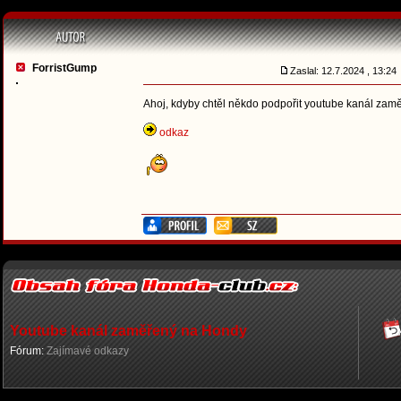
ForristGump
Zaslal: 12.7.2024 , 13:2
Ahoj, kdyby chtěl někdo podpořit youtube kanál zam
odkaz
Youtube kanál zaměřený na Hondy
Fórum:
Zajímavé odkazy