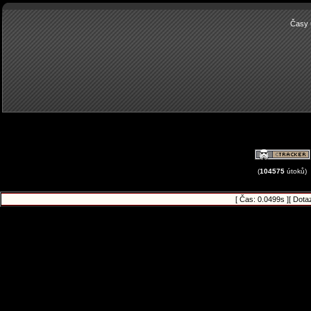
Časy 
(
104575
útoků)
[ Čas: 0.0499s ][ Dota