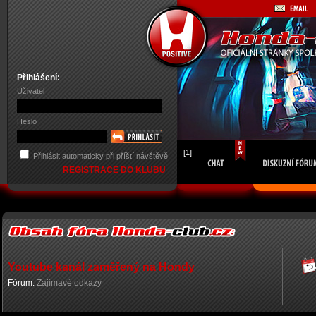
Přihlášení:
Uživatel
Heslo
[1]
Přihlásit automaticky při příští návštěvě
REGISTRACE DO KLUBU
Youtube kanál zaměřený na Hondy
Fórum:
Zajímavé odkazy