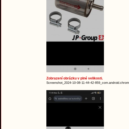
Zobrazení obrázku v plné velikosti.
Screenshot_2024-10-08-11-44-42-859_com.android.chrome