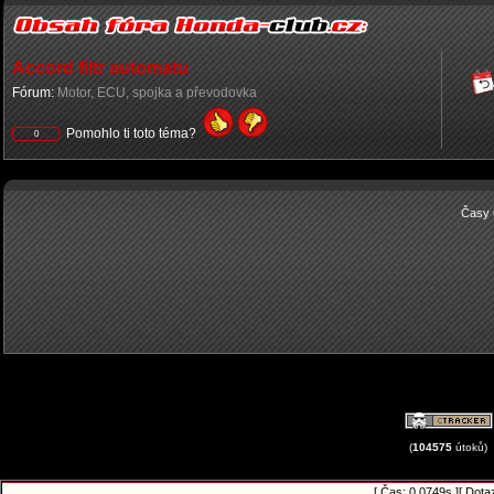
Accord filtr automatu
Fórum:
Motor, ECU, spojka a převodovka
Pomohlo ti toto téma?
0
Časy 
(
104575
útoků)
[ Čas: 0.0749s ][ Dota