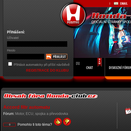
Přihlášení:
Uživatel
Heslo
[1]
Přihlásit automaticky při příští návštěvě
REGISTRACE DO KLUBU
Accord filtr automatu
Fórum:
Motor, ECU, spojka a převodovka
Pomohlo ti toto téma?
0