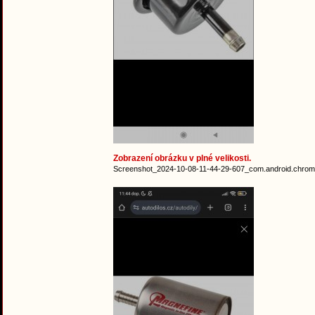
Zobrazení obrázku v plné velikosti.
Screenshot_2024-10-08-11-44-29-607_com.android.chrome