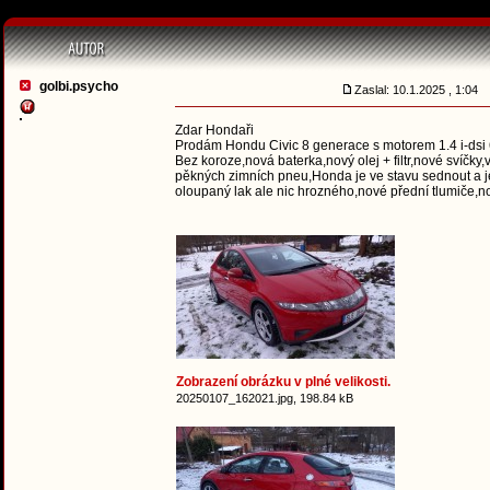
golbi.psycho
Zaslal: 10.1.2025 , 1:04
Zdar Hondaři
Prodám Hondu Civic 8 generace s motorem 1.4 i-dsi 6
Bez koroze,nová baterka,nový olej + filtr,nové svíč
pěkných zimních pneu,Honda je ve stavu sednout a je
oloupaný lak ale nic hrozného,nové přední tlumiče,n
Zobrazení obrázku v plné velikosti.
20250107_162021.jpg, 198.84 kB