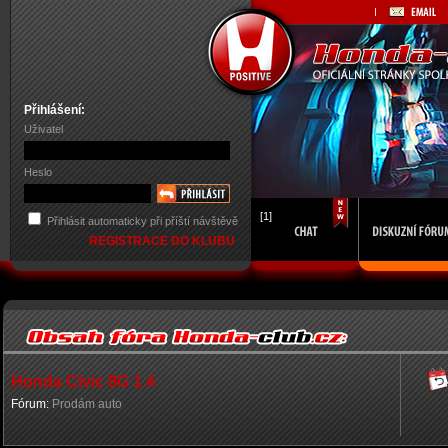
Přihlášení:
Uživatel
Heslo
[1]
Přihlásit automaticky při příští návštěvě
REGISTRACE DO KLUBU
Honda Civic 8G 1.4
Fórum:
Prodám auto