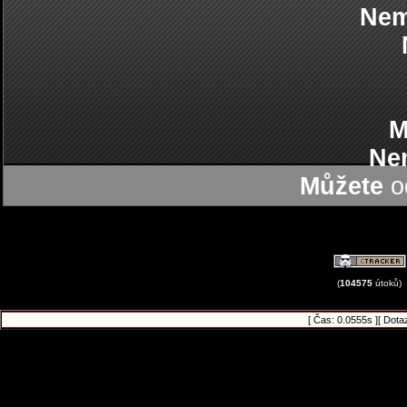
Nem
M
Ne
Můžete
od
(
104575
útoků)
[ Čas: 0.0555s ][ Dota