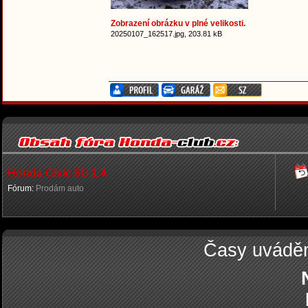
Zobrazení obrázku v plné velikosti.
20250107_162517.jpg, 203.81 kB
Honda Civic 8G 1.4
Fórum:
Prodám auto
Časy uvádě