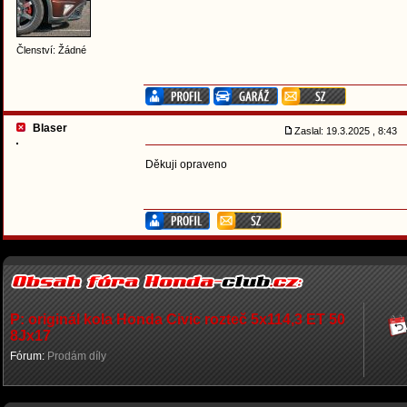
Členství: Žádné
Blaser
Zaslal: 19.3.2025 , 8:43
Děkuji opraveno
P: originál kola Honda Civic rozteč 5x114,3 ET 50
8Jx17
Fórum:
Prodám díly