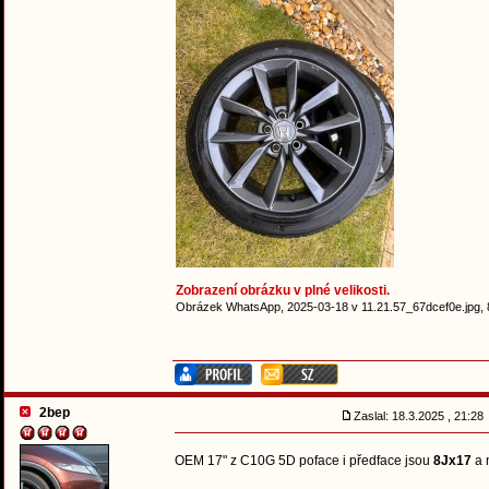
Zobrazení obrázku v plné velikosti.
Obrázek WhatsApp, 2025-03-18 v 11.21.57_67dcef0e.jpg, 
2bep
Zaslal: 18.3.2025 , 21:2
OEM 17" z C10G 5D poface i předface jsou
8Jx17
a 