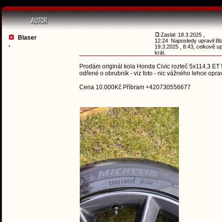
Zaslal: 18.3.2025 ,
Blaser
12:24 Naposledy upravil Bl
19.3.2025 , 8:43, celkově u
krát.
Prodám originál kola Honda Civic rozteč 5x114,3 ET 
odřené o obrubník - viz foto - nic vážného lehce oprav
Cena 10.000Kč Příbram +420730556677