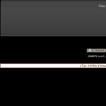
Časy 
(
104575
útoků)
[ Čas: 0.0792s ][ Dota