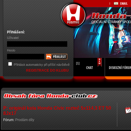
Přihlášení:
Uživatel
Heslo
[1]
Přihlásit automaticky při příští návštěvě
REGISTRACE DO KLUBU
P: originál kola Honda Civic rozteč 5x114,3 ET 50
8Jx17
Fórum:
Prodám díly