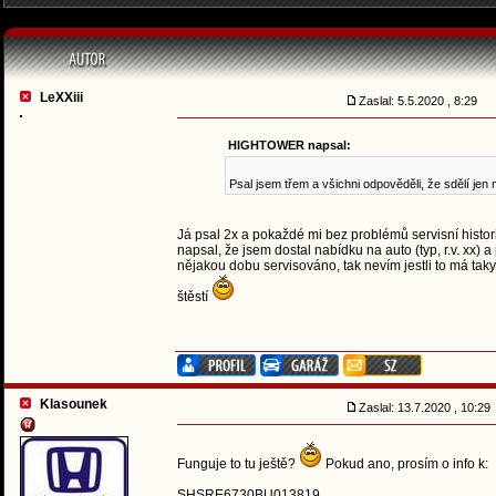
LeXXiii
Zaslal: 5.5.2020 , 8:29
HIGHTOWER napsal:
Psal jsem třem a všichni odpověděli, že sdělí jen 
Já psal 2x a pokaždé mi bez problémů servisní histor
napsal, že jsem dostal nabídku na auto (typ, r.v. xx)
nějakou dobu servisováno, tak nevím jestli to má taky v
štěstí
Klasounek
Zaslal: 13.7.2020 , 10:2
Funguje to tu ještě?
Pokud ano, prosím o info k:
SHSRE6730BU013819