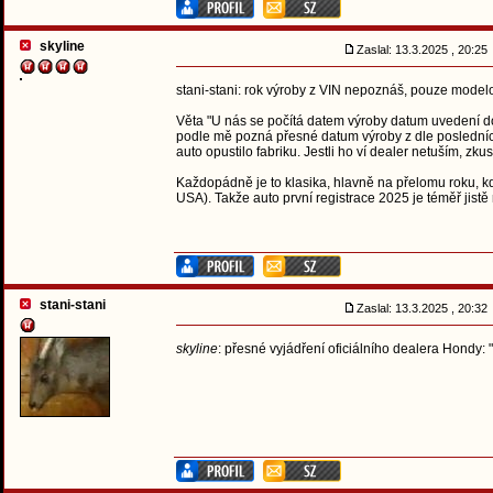
skyline
Zaslal: 13.3.2025 , 20:2
stani-stani: rok výroby z VIN nepoznáš, pouze modelov
Věta "U nás se počítá datem výroby datum uvedení d
podle mě pozná přesné datum výroby z dle posledních š
auto opustilo fabriku. Jestli ho ví dealer netuším, zkus
Každopádně je to klasika, hlavně na přelomu roku, kd
USA). Takže auto první registrace 2025 je téměř jistě
stani-stani
Zaslal: 13.3.2025 , 20:3
skyline
: přesné vyjádření oficiálního dealera Hondy: "