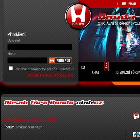
Přihlášení:
Uživatel
Heslo
[1]
Přihlásit automaticky při příští návštěvě
REGISTRACE DO KLUBU
Identifikace Vozu - VIN
Fórum:
Pokec o autech