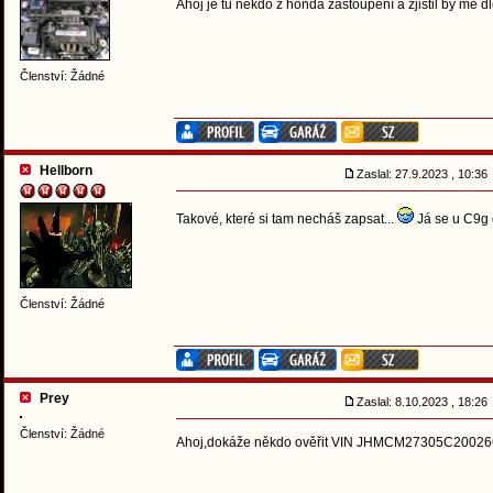
Ahoj je tu někdo z honda zastoupení a zjistil by mě dl
Členství: Žádné
Hellborn
Zaslal: 27.9.2023 , 10:3
Takové, které si tam necháš zapsat...
Já se u C9g 
Členství: Žádné
Prey
Zaslal: 8.10.2023 , 18:2
Členství: Žádné
Ahoj,dokáže někdo ověřit VIN JHMCM27305C20026