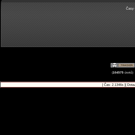
Časy 
(
104575
útoků)
[ Čas: 2.1346s ][ Dota