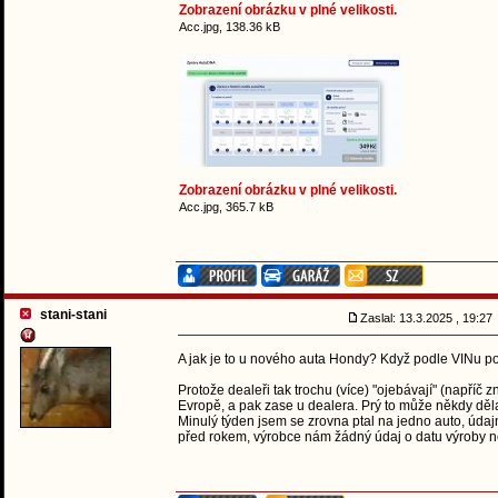
Zobrazení obrázku v plné velikosti.
Acc.jpg, 138.36 kB
Zobrazení obrázku v plné velikosti.
Acc.jpg, 365.7 kB
stani-stani
Zaslal: 13.3.2025 , 19:2
A jak je to u nového auta Hondy? Když podle VINu pot
Protože dealeři tak trochu (více) "ojebávají" (napříč 
Evropě, a pak zase u dealera. Prý to může někdy děla
Minulý týden jsem se zrovna ptal na jedno auto, údajn
před rokem, výrobce nám žádný údaj o datu výroby n