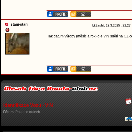
stani-stani
Zaslal: 19.3.2025 , 22:2
Tak datum výroby (měsíc a rok) dle VIN sdělí na CZ c
Identifikace Vozu - VIN
Fórum:
Pokec o autech