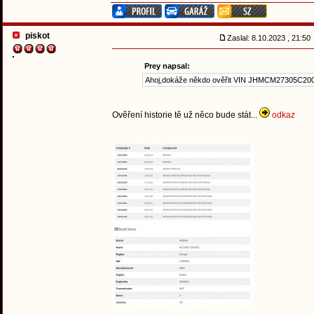
piskot
Zaslal: 8.10.2023 , 21:5
Prey napsal:
Ahoj,dokáže někdo ověřit VIN JHMCM27305C20
Ověření historie tě už něco bude stát...
odkaz