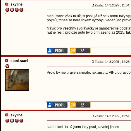
skyline
Zaslal: 14.3.2025 , 11:34
stani-stani: však to už jsi psal, já už se k tomu taky 
pojmů, "dnes se bere rokem výroby uvedení do provo
Navíc pro všechny svolávačky je samozřejmě podstatn
nutné řešit, protože auto bylo přihlášeno až 2025, ta
stani-stani
Zaslal: 14.3.2025 , 12:2
Proto by mě právě zajímalo, jak zjistit z VINu opravdo
skyline
Zaslal: 14.3.2025 , 12:5
stani-stani: to už jsem taky psal, zavolej jinam.