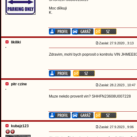
Moc děkuji
K.
likiliki
Zaslal: 27.9.2020 , 3:13
Zdravim, mohl bych poprosit o kontrolu VIN JHMEE83
pitr czine
Zaslal: 28.2.2023 , 10:4
Muze nekdo proverit vin? SHHFN23608U007228
kubajz123
Zaslal: 27.9.2023 , 9:06