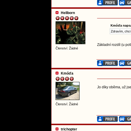
Hellborn
Kmóďa napsa
Zdravím, chci 
Základní rozdíl (u pof
Členství: Žádné
Kmóďa
Jo díky oběma, už js
Členství: Žádné
trichopter