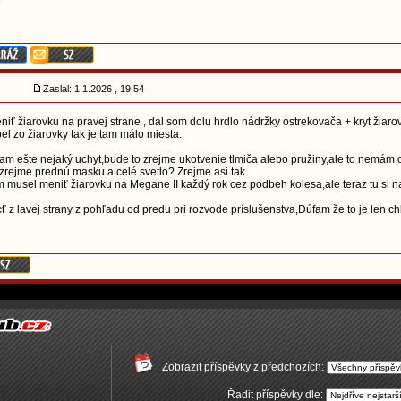
Zaslal: 1.1.2026 , 19:54
ť žiarovku na pravej strane , dal som dolu hrdlo nádržky ostrekovača + kryt žiaro
bel zo žiarovky tak je tam málo miesta.
tam ešte nejaký uchyt,bude to zrejme ukotvenie tlmiča alebo pružiny,ale to nemám
 zrejme prednú masku a celé svetlo? Zrejme asi tak.
musel meniť žiarovku na Megane II každý rok cez podbeh kolesa,ale teraz tu si na
cť z lavej strany z pohľadu od predu pri rozvode príslušenstva,Dúfam že to je len
Zobrazit příspěvky z předchozích:
Řadit příspěvky dle: