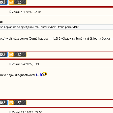
Zaslal: 4.4.2025 , 22:49
l:
se zeptat, dá se zjistit jakou má Tourer výbavu třeba podle VIN?
acu) vidiš už z venku (černé hagusy = nižší 2 výbavy, stříbrné - vyšší, jedna čočka n
Zaslal: 5.4.2025 , 8:21
em to nějak diagnostikoval
Zaslal: 19.8.2025 , 22:50