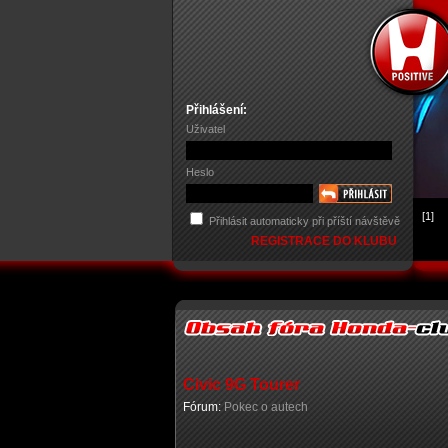
Přihlášení:
Uživatel
Heslo
[1]
Přihlásit automaticky při příští návštěvě
REGISTRACE DO KLUBU
Civic 9G Tourer
Fórum:
Pokec o autech