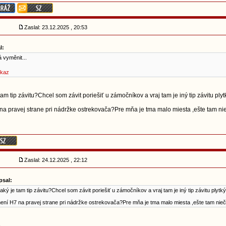
Zaslal: 23.12.2025 , 20:53
l:
á vyměnit...
kaz
am tip závitu?Chcel som závit poriešiť u zámočníkov a vraj tam je iný tip závitu plyt
a pravej strane pri nádržke ostrekovača?Pre mňa je tma malo miesta ,ešte tam nieč
Zaslal: 24.12.2025 , 22:12
psal:
aký je tam tip závitu?Chcel som závit poriešiť u zámočníkov a vraj tam je iný tip závitu plytk
ní H7 na pravej strane pri nádržke ostrekovača?Pre mňa je tma malo miesta ,ešte tam niečo 
5