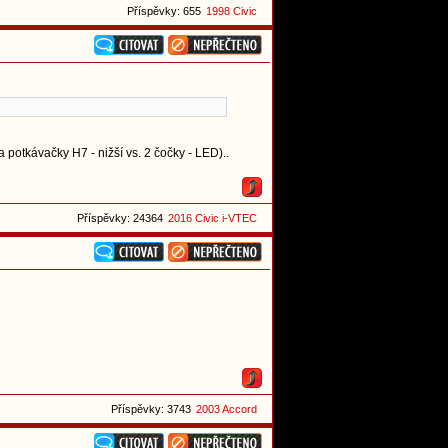
Příspěvky: 655
1998 Civic
a potkávačky H7 - nižší vs. 2 čočky - LED)..
Příspěvky: 24364
2016 Civic i-VTEC
Příspěvky: 3743
2003 Accord