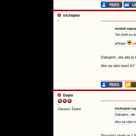
trichopter
renda4 napsa
Ten šteft se d
příklad:
od
Dakujem , ale aký je t
Ako sa vám mení H7 n
Dopis
trichopter na
Členství: Žádné
Dakujem , ale 
Ako sa vám me
Stoupání závitu je 1,