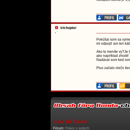
trichopter
Pokúšal som sa vymeni
mi odpojiť ani len ká
Ako to meníte vy?Je 
ako napríklad zhodiť
Nadával som ked som 
Plus začalo niečo tie
Civic 9G Tourer
Fórum:
Pokec o autech