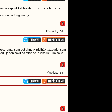
resne zapojiť káble?Mám trochu ine farby na
má správne fungovať ,?
Příspěvky: 38
leso,nemal som dotiahnutý zdvihák , zabudol som
 jeden závit na štifte čo je v kotuči .Dá sa to
Příspěvky: 38