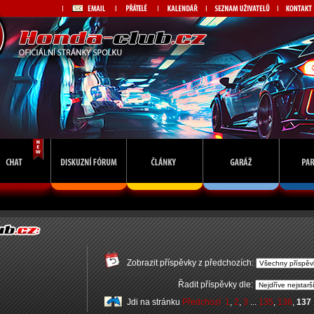
Zobrazit příspěvky z předchozích:
Řadit příspěvky dle:
Jdi na stránku
Předchozí
1
,
2
,
3
...
135
,
136
,
137