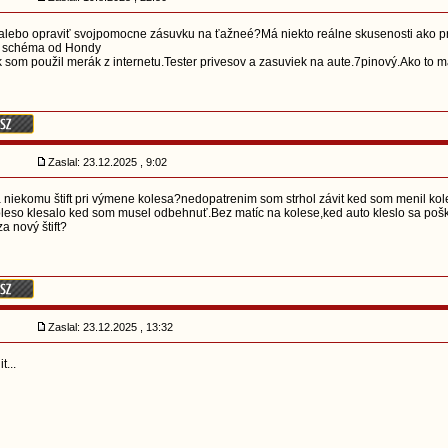
ť alebo opraviť svojpomocne zásuvku na ťažneé?Má niekto reálne skusenosti ako p
e schéma od Hondy
 som použil merák z internetu.Tester privesov a zasuviek na aute.7pinový.Ako to 
Zaslal: 23.12.2025 , 9:02
a niekomu štift pri výmene kolesa?nedopatrenim som strhol závit ked som menil ko
leso klesalo ked som musel odbehnuť.Bez matíc na kolese,ked auto kleslo sa poškodil
a nový štift?
Zaslal: 23.12.2025 , 13:32
t...