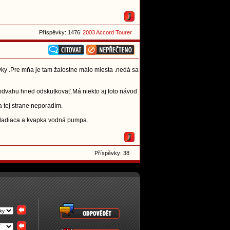
Příspěvky: 1476
2003 Accord Tourer
vky .Pre mňa je tam žalostne málo miesta .nedá sa
 odvahu hned odskutkovať.Má niekto aj foto návod
 tej strane neporadím.
 chladiaca a kvapka vodná pumpa.
Příspěvky: 38