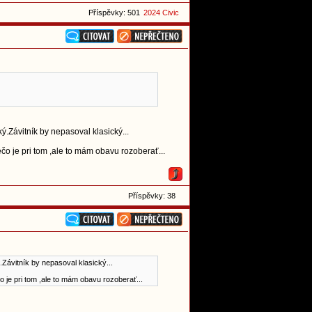
Příspěvky: 501
2024 Civic
ký.Závitník by nepasoval klasický...
o je pri tom ,ale to mám obavu rozoberať...
Příspěvky: 38
ý.Závitník by nepasoval klasický...
je pri tom ,ale to mám obavu rozoberať...