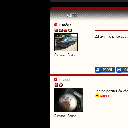
Kmóďa
Zdravím, chci se zept
Členství: Žádné
majggi
Jedine pozrieť čo vše
odkaz
Členství: Žádné