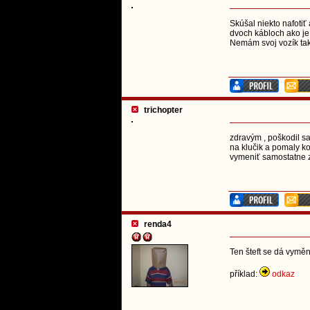
Skúšal niekto nafoti
dvoch kábloch ako j
Nemám svoj vozík tak
trichopter
zdravým , poškodil s
na klučik a pomaly ko
vymeniť samostatne z
renda4
Ten šteft se dá vyměni
příklad:
odkaz