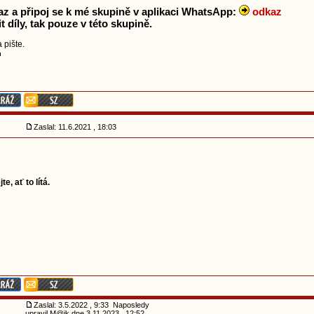
az a připoj se k mé skupině v aplikaci WhatsApp:
odkaz
t díly, tak pouze v této skupině.
 pište.
Zaslal: 11.6.2021 , 18:03
e, ať to lítá.
Zaslal: 3.5.2022 , 9:33 Naposledy
upravil M@jk dne 3.11.2023 , 12:52,