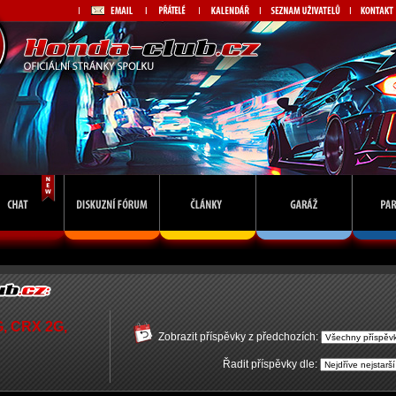
G, CRX 2G,
Zobrazit příspěvky z předchozích:
Řadit příspěvky dle: