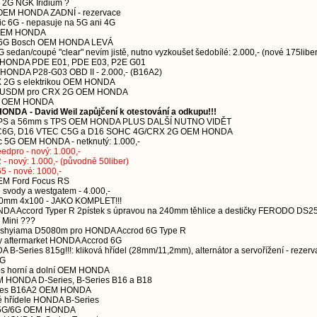
 2G NGK Iridium ?
G OEM HONDA ZADNÍ - rezervace
vic 6G - nepasuje na 5G ani 4G
G OEM HONDA
d 6G Bosch OEM HONDA LEVÁ
G sedan/coupé "clear" nevím jistě, nutno vyzkoušet šedobílé: 2.000,- (nové 175liber
EM HONDA PDE E01, PDE E03, P2E G01
M HONDA P28-G03 OBD II - 2.000,- (B16A2)
X 2G s elektrikou OEM HONDA
jmě USDM pro CRX 2G OEM HONDA
2G OEM HONDA
ONDA - David Weil zapůjčení k otestování a odkupu!!!
 TPS a 56mm s TPS OEM HONDA PLUS DALŠÍ NUTNO VIDĚT
D14 C6G, D16 VTEC C5G a D16 SOHC 4G/CRX 2G OEM HONDA
ic 5G OEM HONDA - netknutý: 1.000,-
eedpro - nový: 1.000,-
- nový: 1.000,- (původně 50liber)
 - nové: 1000,-
OEM Ford Focus RS
e svody a westgatem - 4.000,-
280mm 4x100 - JAKO KOMPLET!!!
NDA Accord Typer R 2pístek s úpravou na 240mm těhlice a destičky FERODO DS2
E Mini ???
 Kashyiama D5080m pro HONDA Accrod 6G Type R
ky aftermarket HONDA Accrod 6G
 B-Series 815g!!!: kliková hřídel (28mm/11,2mm), alternátor a servořížení - rezer
5G
ies horní a dolní OEM HONDA
M HONDA D-Series, B-Series B16 a B18
ries B16A2 OEM HONDA
ové hřídele HONDA B-Series
ic 5G/6G OEM HONDA