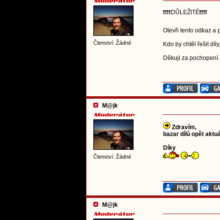
❗❗❗❗DŮLEŽITÉ❗❗❗❗
Otevři tento odkaz a 
Členství: Žádné
Kdo by chtěl řešit díl
Děkuji za pochopení.
M@jk
Zdravím,
bazar dílů opět aktuá
Díky
Členství: Žádné
M@jk