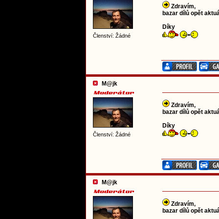
Zdravím,
bazar dílů opět aktuá
Díky
Členství: Žádné
M@jk
Zdravím,
bazar dílů opět aktuá
Díky
Členství: Žádné
M@jk
Zdravím,
bazar dílů opět aktuá