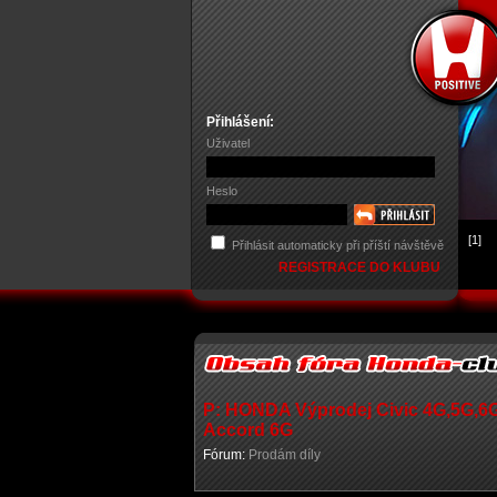
Přihlášení:
Uživatel
Heslo
[1]
Přihlásit automaticky při příští návštěvě
REGISTRACE DO KLUBU
P: HONDA Výprodej Civic 4G,5G,6
Accord 6G
Fórum:
Prodám díly