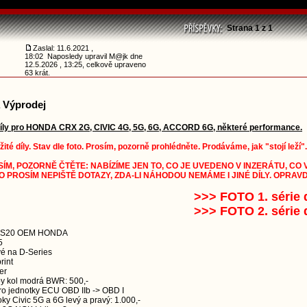
Strana
1
z
1
Zaslal: 11.6.2021 ,
18:02 Naposledy upravil M@jk dne
12.5.2026 , 13:25, celkově upraveno
63 krát.
 Výprodej
díly pro HONDA CRX 2G, CIVIC 4G, 5G, 6G, ACCORD 6G, některé performance.
té díly. Stav dle foto. Prosím, pozorně prohlédněte. Prodáváme, jak "stojí leží".
ÍM, POZORNĚ ČTĚTE: NABÍZÍME JEN TO, CO JE UVEDENO V INZERÁTU, CO 
O PROSÍM NEPIŠTĚ DOTAZY, ZDA-LI NÁHODOU NEMÁME I JINÉ DÍLY. OPRA
>>> FOTO 1. 
>>> FOTO 2. 
ka S20 OEM HONDA
5
vé na D-Series
rint
er
by kol modrá BWR: 500,-
ro jednotky ECU OBD IIb -> OBD I
oky Civic 5G a 6G levý a pravý: 1.000,-