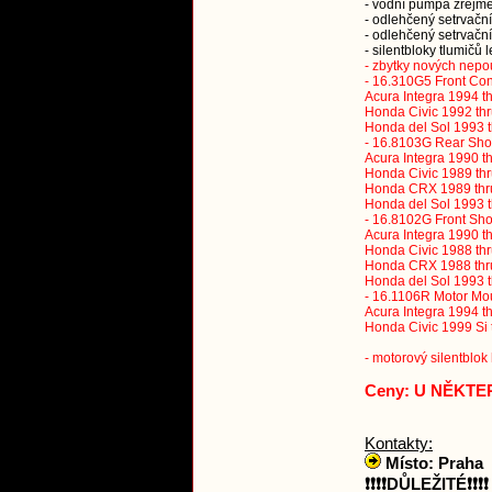
- vodní pumpa zřejm
- odlehčený setrvač
- odlehčený setrvač
- silentbloky tlumič
- zbytky nových nepo
- 16.310G5 Front Con
Acura Integra 1994 t
Honda Civic 1992 th
Honda del Sol 1993 th
- 16.8103G Rear Sho
Acura Integra 1990 t
Honda Civic 1989 th
Honda CRX 1989 thr
Honda del Sol 1993 
- 16.8102G Front Sh
Acura Integra 1990 t
Honda Civic 1988 thr
Honda CRX 1988 thr
Honda del Sol 1993 
- 16.1106R Motor Mou
Acura Integra 1994 t
Honda Civic 1999 Si 
- motorový silentblo
Ceny: U NĚKTE
Kontakty:
Místo: Praha
❗❗❗❗DŮLEŽITÉ❗❗❗❗