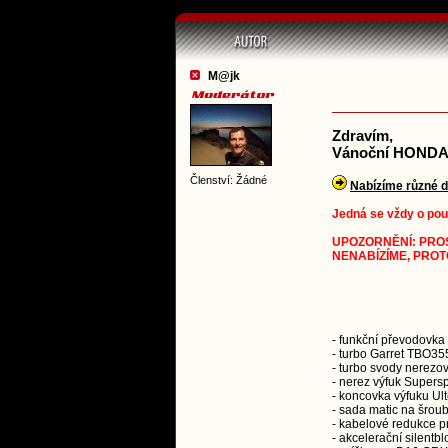
M@jk
Zdravím,
Vánoční HONDA
Členství: Žádné
Nabízíme různé 
Jedná se vždy o použi
UPOZORNĚNÍ: PROS
NENABÍZÍME, PROT
- funkční převodov
- turbo Garret TBO35
- turbo svody nerezo
- nerez výfuk Supersp
- koncovka výfuku Ult
- sada matic na šrou
- kabelové redukce p
- akcelerační silentbl