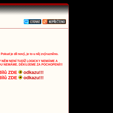
 Pokud je díl nový, je to u něj zvýrazněno.
V NĚM NENÍ TUDÍŽ LOGICKY NEMÁME A
VDU NEMÁME. DĚKUJEME ZA POCHOPENÍ!!!
série dílů ZDE
odkazu!!!
série dílů ZDE
odkazu!!!