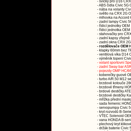
- svíčky pro D16 CRX
- ABS čidla Civic 5
- nába na volanty Ci
- světlo na CRX 2
- mlhovka na Accor
- zadní lampy Civic 5
- řídicí jednotky O
- řídici jednotka OE
- stahovačky pro CR
- zadní kapsy zře
- zadní okna CRX 
- rozdělovače OEM H
- klapky 60mm bez
- ventilová víka 
- výměník topení Civ
- volant sportovní Sp
- zadní Sway bar ASR 
- pojezdy OMP HC/665
- koberečky guové 
- turbo A/R.50 M12 s
- brzdové kotouče 
- brzdové třmeny HO
- brdové destičky AT
- brzdové destičky
- mřížka přední mas
- sada řemenic HONDA
- servopumpa Civic 
- kryt rozvodů B-Ser
- VTEC Solenoid OE
- vana HONDA B-se
- plechový kryt klik
- držák baterie Civ