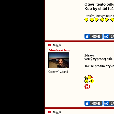
Otevři tento odk
Kdo by chtěl řeši
Prosím, tak vybírejte a
M@jk
Zdravím,
velký výprodej dílů.
Tak se prosím ozývejt
Členství: Žádné
M@jk