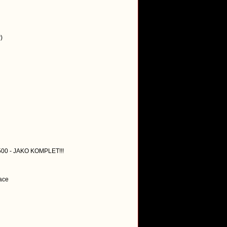
)
500 - JAKO KOMPLET!!!
vace