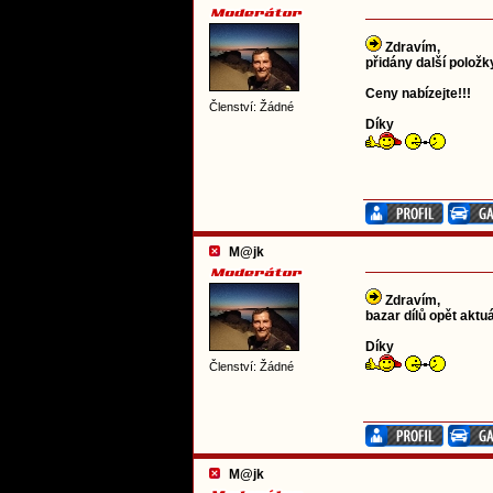
Zdravím,
přidány další položk
Ceny nabízejte!!!
Členství: Žádné
Díky
M@jk
Zdravím,
bazar dílů opět aktuá
Díky
Členství: Žádné
M@jk