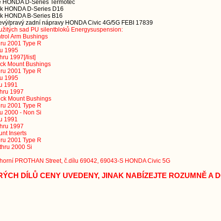
ě HONDA D-Series Termotec
ník HONDA D-Series D16
ník HONDA B-Series B16
ů levý/pravý zadní nápravy HONDA Civic 4G/5G FEBI 17839
užitých sad PU silentbloků Energysuspension:
trol Arm Bushings
hru 2001 Type R
ru 1995
ru 1997[/list]
ck Mount Bushings
hru 2001 Type R
ru 1995
u 1991
thru 1997
ock Mount Bushings
hru 2001 Type R
u 2000 - Non Si
u 1991
thru 1997
nt Inserts
hru 2001 Type R
thru 2000 Si
k horní PROTHAN Street, č.dílu 69042, 69043-S HONDA Civic 5G
RÝCH DÍLŮ CENY UVEDENY, JINAK NABÍZEJTE ROZUMNĚ A D